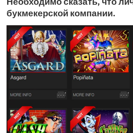
Необходимо сказать, что л
букмекерской компании.