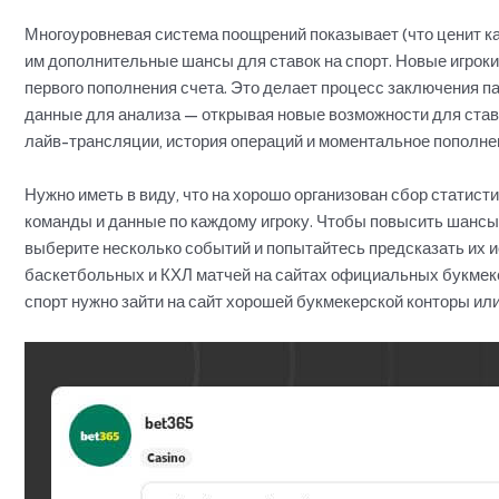
Многоуровневая система поощрений показывает (что ценит как
им дополнительные шансы для ставок на спорт. Новые игроки
первого пополнения счета. Это делает процесс заключения 
данные для анализа — открывая новые возможности для ставок
лайв-трансляции, история операций и моментальное пополнен
Нужно иметь в виду, что на хорошо организован сбор статист
команды и данные по каждому игроку. Чтобы повысить шансы 
выберите несколько событий и попытайтесь предсказать их 
баскетбольных и КХЛ матчей на сайтах официальных букмеке
спорт нужно зайти на сайт хорошей букмекерской конторы или