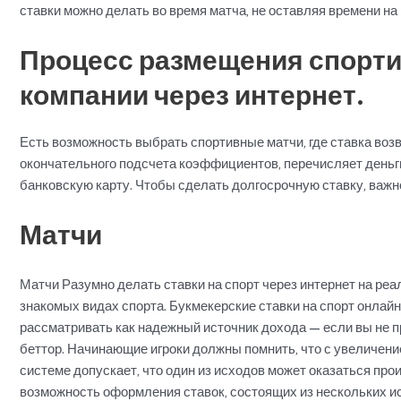
ставки можно делать во время матча, не оставляя времени на
Процесс размещения спорти
компании через интернет.
Есть возможность выбрать спортивные матчи, где ставка воз
окончательного подсчета коэффициентов, перечисляет деньги
банковскую карту. Чтобы сделать долгосрочную ставку, важн
Матчи
Матчи Разумно делать ставки на спорт через интернет на реа
знакомых видах спорта. Букмекерские ставки на спорт онлайн
рассматривать как надежный источник дохода — если вы не
беттор. Начинающие игроки должны помнить, что с увеличение
системе допускает, что один из исходов может оказаться п
возможность оформления ставок, состоящих из нескольких и