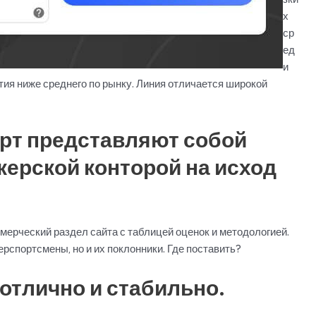
х
ср
ед
и
ия ниже среднего по рынку. Линия отличается широкой
орт представляют собой
керской конторой на исход
ерческий раздел сайта с таблицей оценок и методологией.
рспортсмены, но и их поклонники. Где поставить?
 отлично и стабильно.