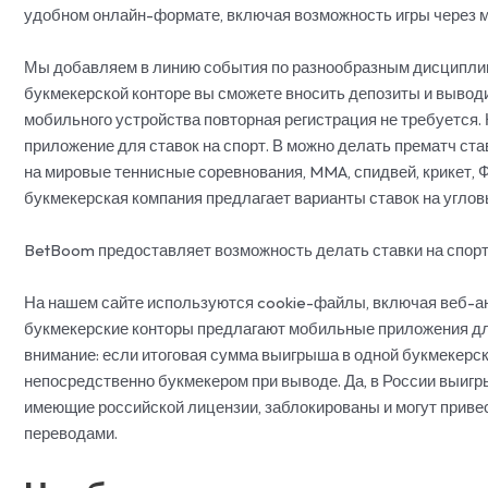
удобном онлайн-формате, включая возможность игры через 
Мы добавляем в линию события по разнообразным дисциплина
букмекерской конторе вы сможете вносить депозиты и выводи
мобильного устройства повторная регистрация не требуется.
приложение для ставок на спорт. В можно делать прематч ста
на мировые теннисные соревнования, MMA, спидвей, крикет, Ф
букмекерская компания предлагает варианты ставок на углов
BetBoom предоставляет возможность делать ставки на спорт о
На нашем сайте используются cookie-файлы, включая веб-ан
букмекерские конторы предлагают мобильные приложения для 
внимание: если итоговая сумма выигрыша в одной букмекерс
непосредственно букмекером при выводе. Да, в России выиг
имеющие российской лицензии, заблокированы и могут привес
переводами.