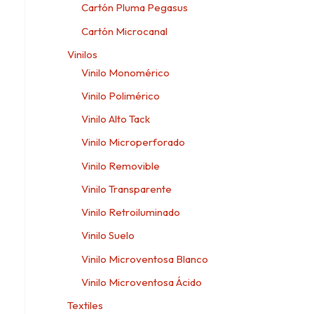
Cartón Pluma Pegasus
Cartón Microcanal
Vinilos
Vinilo Monomérico
Vinilo Polimérico
Vinilo Alto Tack
Vinilo Microperforado
Vinilo Removible
Vinilo Transparente
Vinilo Retroiluminado
Vinilo Suelo
Vinilo Microventosa Blanco
Vinilo Microventosa Ácido
Textiles