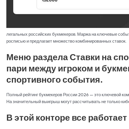
легальных российских букмекеров. Маржа на ключевые событ
росписью и предлагает множество комбинированных ставок.
Меню раздела Ставки на сп
пари между игроком и букме
спортивного события.
Полный рейтинг букмекеров России 2026 — это ключевой комм
На значительный выигрыш могут рассчитывать не только кибе
В этой конторе все работает