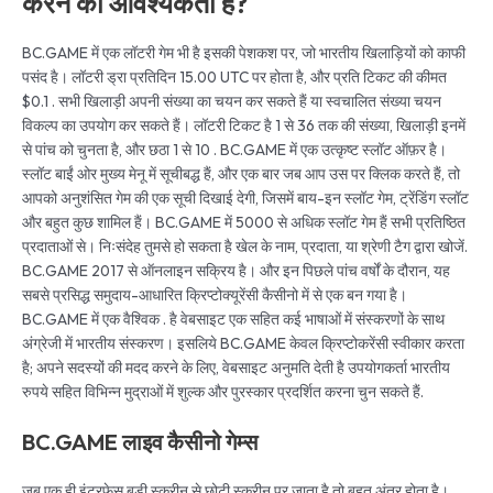
करने की आवश्यकता है?
BC.GAME में एक लॉटरी गेम भी है इसकी पेशकश पर, जो भारतीय खिलाड़ियों को काफी
पसंद है। लॉटरी ड्रा प्रतिदिन 15.00 UTC पर होता है, और प्रति टिकट की कीमत
$0.1 . सभी खिलाड़ी अपनी संख्या का चयन कर सकते हैं या स्वचालित संख्या चयन
विकल्प का उपयोग कर सकते हैं। लॉटरी टिकट है 1 से 36 तक की संख्या, खिलाड़ी इनमें
से पांच को चुनता है, और छठा 1 से 10 . BC.GAME में एक उत्कृष्ट स्लॉट ऑफ़र है।
स्लॉट बाईं ओर मुख्य मेनू में सूचीबद्ध हैं, और एक बार जब आप उस पर क्लिक करते हैं, तो
आपको अनुशंसित गेम की एक सूची दिखाई देगी, जिसमें बाय-इन स्लॉट गेम, ट्रेंडिंग स्लॉट
और बहुत कुछ शामिल हैं। BC.GAME में 5000 से अधिक स्लॉट गेम हैं सभी प्रतिष्ठित
प्रदाताओं से। निःसंदेह तुमसे हो सकता है खेल के नाम, प्रदाता, या श्रेणी टैग द्वारा खोजें.
BC.GAME 2017 से ऑनलाइन सक्रिय है। और इन पिछले पांच वर्षों के दौरान, यह
सबसे प्रसिद्ध समुदाय-आधारित क्रिप्टोक्यूरेंसी कैसीनो में से एक बन गया है।
BC.GAME में एक वैश्विक . है वेबसाइट एक सहित कई भाषाओं में संस्करणों के साथ
अंग्रेजी में भारतीय संस्करण। इसलिये BC.GAME केवल क्रिप्टोकरेंसी स्वीकार करता
है; अपने सदस्यों की मदद करने के लिए, वेबसाइट अनुमति देती है उपयोगकर्ता भारतीय
रुपये सहित विभिन्न मुद्राओं में शुल्क और पुरस्कार प्रदर्शित करना चुन सकते हैं.
BC.GAME लाइव कैसीनो गेम्स
जब एक ही इंटरफ़ेस बड़ी स्क्रीन से छोटी स्क्रीन पर जाता है तो बहुत अंतर होता है।