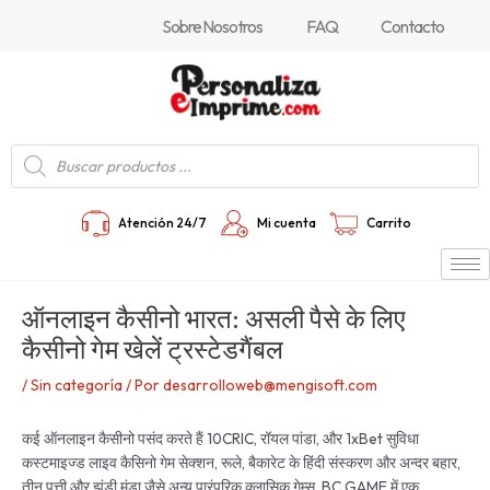
Ir
Navegación
Sobre Nosotros
FAQ
Contacto
al
de
contenido
entradas
Búsqueda
de
productos
Atención 24/7
Mi cuenta
Carrito
ऑनलाइन कैसीनो भारत: असली पैसे के लिए
कैसीनो गेम खेलें ट्रस्टेडगैंबल
/
Sin categoría
/ Por
desarrolloweb@mengisoft.com
कई ऑनलाइन कैसीनो पसंद करते हैं 10CRIC, रॉयल पांडा, और 1xBet सुविधा
कस्‍टमाइज्‍ड लाइव कैसिनो गेम सेक्‍शन, रूले, बैकारेट के हिंदी संस्‍करण और अन्‍दर बहार,
तीन पत्ती और झंडी मुंडा जैसे अन्‍य पारंपरिक क्‍लासिक गेम्‍स. BC.GAME में एक