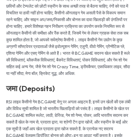
छवियों और टेम्पलेट को छोटी स्क्रीन के साथ अच्छी तरह से बैठना चाहिए, रंगों को पाठ में
विचलित या हावी नहीं होना चाहिए, कैसीनो ऑनलाइन गेम असली पैसे के विकल्प समान
रहने चाहिए, और साइन अप/जमा/निकासी और बोनस का दावा खिलाड़ी की उंगलियों पर
होना चाहिए . हमारे विशेषज्ञ गहन निरीक्षण प्रक्रिया का उपयोग करके नियमित रूप से
ऑनलाइन कैसीनो की समीक्षा और रैंक करते हैं, जिसमें गेम से लेकर ग्राहक सेवा तक सब
कुछ शामिल होता है, जो आपको सर्वश्रेष्ठ कैसीनो।. लाइव कैसीनो गेम उद्योग के कुछ
अग्रणी सॉफ्टवेयर प्रदाताओं जैसे इवोल्यूशन गेमिंग, एज़ुगी, वीवो गेमिंग, प्रैग्मैटिक प्ले,
एशिया गेमिंग और एसए गेमिंग से आते हैं। भारत से BC.GAME सदस्य खेल सकते हैं रूले
की विविधताएं, ब्लैकजैक विविधताएं, बैकरेट विविधताएं, पोकर विविधताएं, और गेम शो गेम
सहित कई अन्य गेम, जैसे गेम शो गेम Crazy Time, ड्रीमकैचर, एकाधिकार लाइव, सौदा
या नहीं सौदा, मेगा बॉल, क्रिकेट युद्ध, और अधिक.
जमा (Deposits)
RSI लाइव कैसीनो गेम BC.GAME मेनू पर अगला आइटम हैं; इनमें उन खेलों की एक लंबी
और विविध सूची शामिल है जो भारतीय खिलाड़ियों को पसंद हैं। लाइव कैसीनो के खेल पर
BC.GAME शामिल रूलेट, लाठी, डेरिव्ड, गेम शो गेम्स, पोकर, आदि भारतीय सदस्य कर
सकते हैं खेल के नाम से, प्रदाता द्वारा, या श्रेणी टैग द्वारा खोजें, और स्क्रीन के बाईं ओर
एक सूची है जहाँ आप खेल प्रदाता द्वारा खोज सकते हैं. के प्रत्येक नए सदस्य
BC.GAME वेलकम डिपॉज़िट बोनस को ऑप्ट-इन या आउट नहीं करता है। इसके