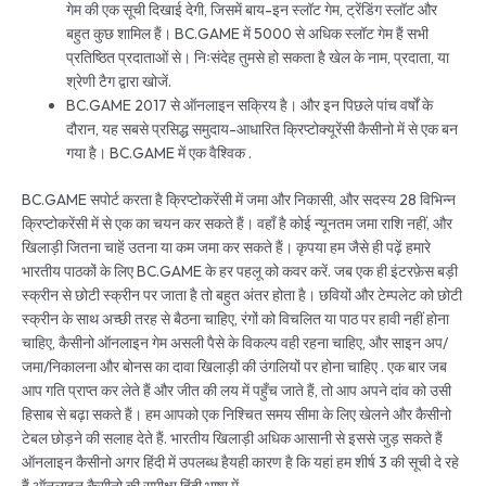
गेम की एक सूची दिखाई देगी, जिसमें बाय-इन स्लॉट गेम, ट्रेंडिंग स्लॉट और
बहुत कुछ शामिल हैं। BC.GAME में 5000 से अधिक स्लॉट गेम हैं सभी
प्रतिष्ठित प्रदाताओं से। निःसंदेह तुमसे हो सकता है खेल के नाम, प्रदाता, या
श्रेणी टैग द्वारा खोजें.
BC.GAME 2017 से ऑनलाइन सक्रिय है। और इन पिछले पांच वर्षों के
दौरान, यह सबसे प्रसिद्ध समुदाय-आधारित क्रिप्टोक्यूरेंसी कैसीनो में से एक बन
गया है। BC.GAME में एक वैश्विक .
BC.GAME सपोर्ट करता है क्रिप्टोकरेंसी में जमा और निकासी, और सदस्य 28 विभिन्न
क्रिप्टोकरेंसी में से एक का चयन कर सकते हैं। वहाँ है कोई न्यूनतम जमा राशि नहीं, और
खिलाड़ी जितना चाहें उतना या कम जमा कर सकते हैं। कृपया हम जैसे ही पढ़ें हमारे
भारतीय पाठकों के लिए BC.GAME के ​​हर पहलू को कवर करें. जब एक ही इंटरफ़ेस बड़ी
स्क्रीन से छोटी स्क्रीन पर जाता है तो बहुत अंतर होता है। छवियों और टेम्पलेट को छोटी
स्क्रीन के साथ अच्छी तरह से बैठना चाहिए, रंगों को विचलित या पाठ पर हावी नहीं होना
चाहिए, कैसीनो ऑनलाइन गेम असली पैसे के विकल्प वही रहना चाहिए, और साइन अप/
जमा/निकालना और बोनस का दावा खिलाड़ी की उंगलियों पर होना चाहिए . एक बार जब
आप गति प्राप्त कर लेते हैं और जीत की लय में पहुँच जाते हैं, तो आप अपने दांव को उसी
हिसाब से बढ़ा सकते हैं। हम आपको एक निश्चित समय सीमा के लिए खेलने और कैसीनो
टेबल छोड़ने की सलाह देते हैं. भारतीय खिलाड़ी अधिक आसानी से इससे जुड़ सकते हैं
ऑनलाइन कैसीनो अगर हिंदी में उपलब्ध हैयही कारण है कि यहां हम शीर्ष 3 की सूची दे रहे
हैं ऑनलाइन कैसीनो की समीक्षा हिंदी भाषा में.