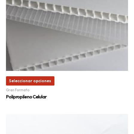
pueden
elegir
en
la
página
de
producto
Seleccionar opciones
Gran Formato
Polipropileno Celular
Este
producto
tiene