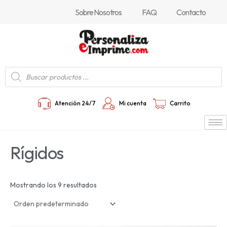
Ir
Sobre Nosotros
FAQ
Contacto
al
contenido
Búsqueda
de
productos
Atención 24/7
Mi cuenta
Carrito
Rígidos
Mostrando los 9 resultados