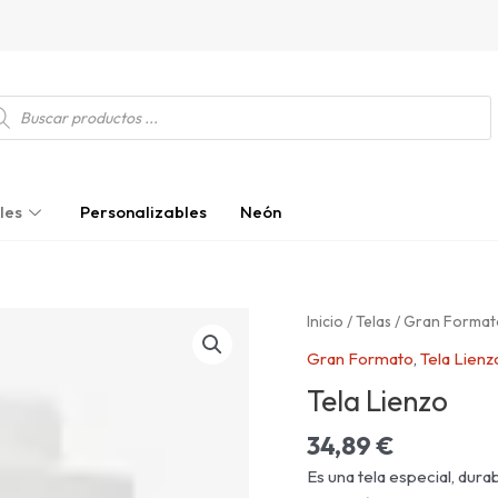
squeda
ductos
les
Personalizables
Neón
Tela
Inicio
/
Telas
/
Gran Format
Lienzo
Gran Formato
,
Tela Lienz
cantidad
Tela Lienzo
34,89
€
Es una tela especial, dur