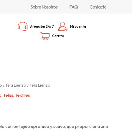
Sobre Nosotros
FAQ
Contacto
Atención 24/7
Mi cuenta
Carrito
o
/
Tela Lienzo
/ Tela Lienzo
o
,
Telas
,
Textiles
able con un tejido apretado y suave, que proporciona una