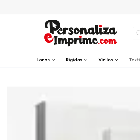
Ir
al
contenido
Bú
de
pro
Lonas
Rígidos
Vinilos
Texti