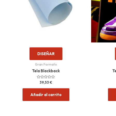
DISEÑAR
Gran Formato
Tela Blackback
T
39,53
€
Valorado
con
0
de
Añadir al carrito
5