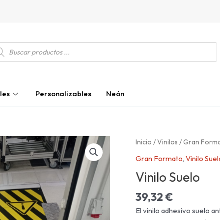
squeda
ductos
les
Personalizables
Neón
Vinilo
Inicio
/
Vinilos
/
Gran Form
Suelo
Gran Formato
,
Vinilo Suel
cantidad
Vinilo Suelo
39,32
€
El vinilo adhesivo suelo a