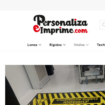
Ir
al
contenido
Bú
de
pro
Lonas
Rígidos
Vinilos
Texti