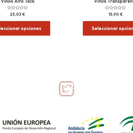
Vinilo Alto Tack
Vinilo Transparen
23,03
€
15,90
€
Valorado
Valorado
con
con
0
0
de
de
leccionar opciones
Seleccionar opcio
5
5