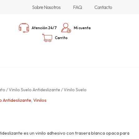
Sobre Nosotros
FAQ
Contacto
Atención 24/7
Mi cuenta
Carrito
ato
/
Vinilo Suelo Antideslizante
/ Vinilo Suelo
o Antideslizante
,
Vinilos
ntideslizante es un vinilo adhesivo con trasera blanca opaca para