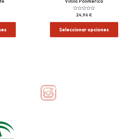
te
Vinilo Polimérico
24,96
€
Valorado
con
0
de
nes
Seleccionar opciones
5