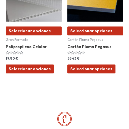
Las
Las
opciones
opcion
se
se
pueden
pueden
elegir
elegir
Seleccionar opciones
Seleccionar opciones
en
en
la
la
Gran Formato
Cartón Pluma Pegasus
página
página
Polipropileno Celular
Cartón Pluma Pegasus
de
de
producto
produc
Valorado
Valorado
19,80
€
55,43
€
con
con
0
0
de
de
Seleccionar opciones
Seleccionar opciones
5
5