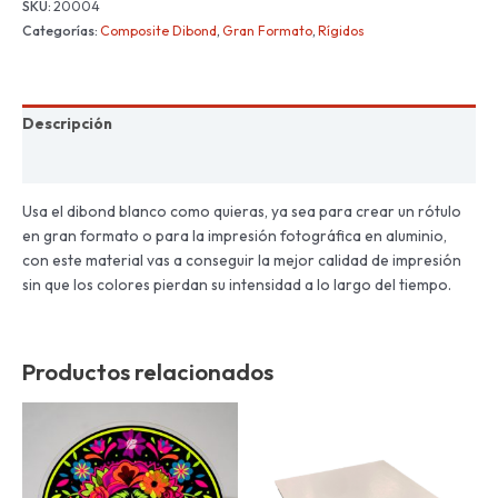
SKU:
20004
Categorías:
Composite Dibond
,
Gran Formato
,
Rígidos
Descripción
Información adicional
Usa el dibond blanco como quieras, ya sea para crear un rótulo
en gran formato o para la impresión fotográfica en aluminio,
con este material vas a conseguir la mejor calidad de impresión
sin que los colores pierdan su intensidad a lo largo del tiempo.
Productos relacionados
Este
Este
producto
produc
tiene
tiene
múltiples
múltiple