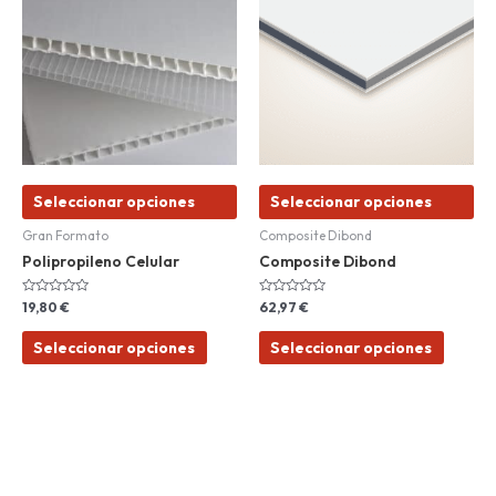
tiene
tiene
múltiples
múltiple
variantes.
variant
Las
Las
opciones
opcion
se
se
pueden
pueden
elegir
elegir
Seleccionar opciones
Seleccionar opciones
en
en
la
la
Gran Formato
Composite Dibond
página
página
Polipropileno Celular
Composite Dibond
de
de
producto
produc
Valorado
Valorado
19,80
€
62,97
€
con
con
0
0
de
de
Seleccionar opciones
Seleccionar opciones
5
5