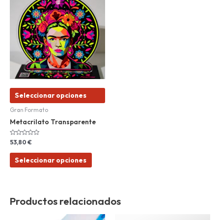
tiene
múltiples
variantes.
Las
opciones
se
pueden
elegir
Seleccionar opciones
en
la
Gran Formato
página
Metacrilato Transparente
de
producto
Valorado
53,80
€
con
0
de
Seleccionar opciones
5
Productos relacionados
Este
Este