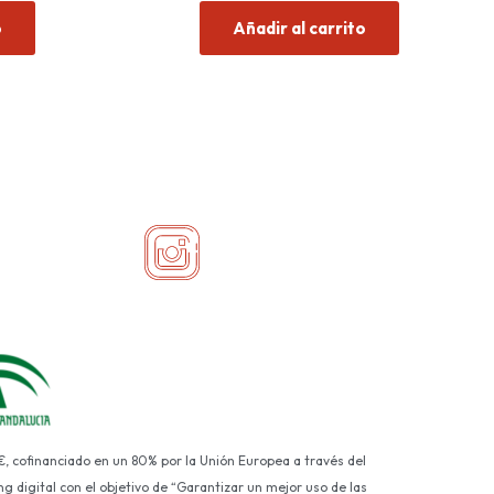
de
o
Añadir al carrito
5
€, cofinanciado en un 80% por la Unión Europea a través del
g digital con el objetivo de “Garantizar un mejor uso de las