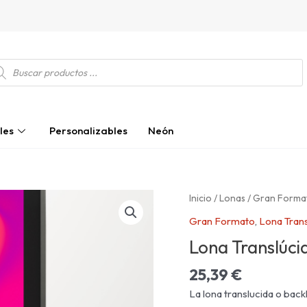
squeda
ductos
les
Personalizables
Neón
Lona
Inicio
/
Lonas
/
Gran Forma
Translúcida
Gran Formato
,
Lona Trans
cantidad
Lona Translúci
25,39
€
La lona translucida o back