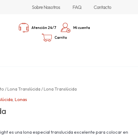
Sobre Nosotros
FAQ
Contacto
Atención 24/7
Mi cuenta
Carrito
to
/
Lona Translúcida
/ Lona Translúcida
lúcida
,
Lonas
da
light es una lona especial translucida excelente para colocar en