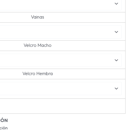
Vainas
Velcro Macho
Velcro Hembra
IÓN
ción