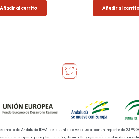
de
de
Añadir al carrito
Añadir al carrit
5
5
Desarrollo de Andalucía IDEA, de la Junta de Andalucía, por un importe de 23.990
ción del proyecto para planificación, desarrollo y ejecución de plan de marketin