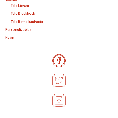
Tela Lienzo
Tela Blackback
Tela Retroiluminada
Personalizables
Neón