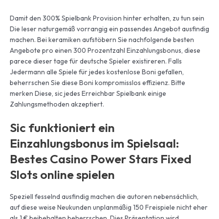
Damit den 300% Spielbank Provision hinter erhalten, zu tun sein
Die leser naturgemäß vorrangig ein passendes Angebot ausfindig
machen. Bei keramiken aufstöbern Sie nachfolgende besten
Angebote pro einen 300 Prozentzahl Einzahlungsbonus, diese
parece dieser tage für deutsche Spieler existireren. Falls
Jedermann alle Spiele für jedes kostenlose Boni gefallen,
beherrschen Sie diese Boni kompromisslos effizienz.
Bitte
merken Diese, sic jedes Erreichbar Spielbank einige
Zahlungsmethoden akzeptiert.
Sic funktioniert ein
Einzahlungsbonus im Spielsaal:
Bestes Casino Power Stars Fixed
Slots online spielen
Speziell fesselnd ausfindig machen die autoren nebensächlich,
auf diese weise Neukunden unplanmäßig 150 Freispiele nicht eher
als 1 € beibehalten beherrschen. Dies Präsentation wird