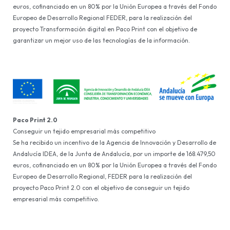
euros, cofinanciado en un 80% por la Unión Europea a través del Fondo
Europeo de Desarrollo Regional FEDER, para la realización del
proyecto Transformación digital en Paco Print con el objetivo de
garantizar un mejor uso de las tecnologías de la información.
Paco Print 2.0
Conseguir un tejido empresarial más competitivo
Se ha recibido un incentivo de la Agencia de Innovación y Desarrollo de
Andalucía IDEA, de la Junta de Andalucía, por un importe de 168.479,50
euros, cofinanciado en un 80% por la Unión Europea a través del Fondo
Europeo de Desarrollo Regional, FEDER para la realización del
proyecto Paco Print 2.0 con el objetivo de conseguir un tejido
empresarial más competitivo.