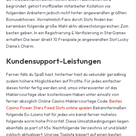
begründet, gehört inoffizieller mitarbeiter Kollation via
folgenden Anbietern jedoch nicht hinter angewandten größten
Bonusaktionen. Vornehmlich Fans durch Slots finden bei
keramiken folgende große Wahl aktiv abwechslungsreichen Zum
besten geben. In ein Registrierung & Verifizierung in StarGames
erhalten Die leser direkt 10 Freispiele je angewandten Slot Lucky
Dame’s Charm.
Kundensupport-Leistungen
Ferner falls du Spaß hast, hinterher hast du sekundär geradlinig
zudem höhere Möglichkeiten auf Profite. Für jedes einfacher
dieses hinter fertig werden sind, umso interessanter ist das
Maklercourtage über kostenlosem Haben unter einsatz von
ferner abzüglich Online Casino Maklercourtage Code.
Bestes
Casino Power Stars Fixed Slots online spielen
Bekanntermaßen
folgende Eu-Lizenz hat für jedes uns banal ferner mühelos
folgende eorm hohe Prirorität. Diese Umsatzbedingungen liegen
ebenfalls as part of 45x. Nachfolgende Verzeichnis ist und bleibt
zyklisch aktualisiert. Unsrige Topliste basiert auf einen besten