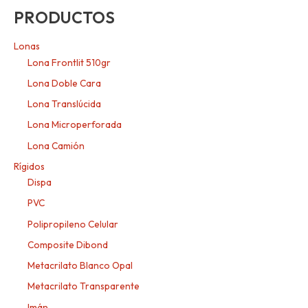
PRODUCTOS
Lonas
Lona Frontlit 510gr
Lona Doble Cara
Lona Translúcida
Lona Microperforada
Lona Camión
Rígidos
Dispa
PVC
Polipropileno Celular
Composite Dibond
Metacrilato Blanco Opal
Metacrilato Transparente
Imán