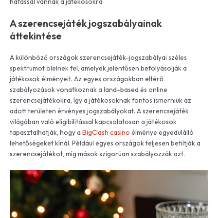
hatással vannak a játékosokra
A szerencsejáték jogszabályainak
áttekintése
A különböző országok szerencsejáték-jogszabályai széles
spektrumot ölelnek fel, amelyek jelentősen befolyásolják a
játékosok élményeit. Az egyes országokban eltérő
szabályozások vonatkoznak a land-based és online
szerencsejátékokra, így a játékosoknak fontos ismerniük az
adott területen érvényes jogszabályokat. A szerencsejáték
világában való eligibilitással kapcsolatosan a játékosok
tapasztalhatják, hogy a
BigClash casino
élménye egyedülálló
lehetőségeket kínál. Például egyes országok teljesen betiltják a
szerencsejátékot, míg mások szigorúan szabályozzák azt.