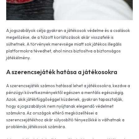
A jogszabályok célja gyakran a játékosok védelme és a csalások
megelőzése, de a túlzott korlátozások akár visszafelé is
sülhetnek. A törvények merevsége miatt sok játékos illegális
platformokra tévedhet, ahol nincs biztosítva a biztonságos
játékélmény.
A szerencsejáték hatása a játékosokra
A szerencsejáték számos hatással lehet a játékosokra, kezdve a
pénzügyi következményektől egészen a mentális egészségig.
Azok, akik játékfüggőséggel küzdenek, gyakran tapasztalják,
hogy a jogszabályok nem nyújtanak elegendő védelmet
számukra. Az országok eltérő megközelítései a
szerencsejátékhoz akár súlyosbító tényezőkké is válhatnak a
problémás játékosok számára.