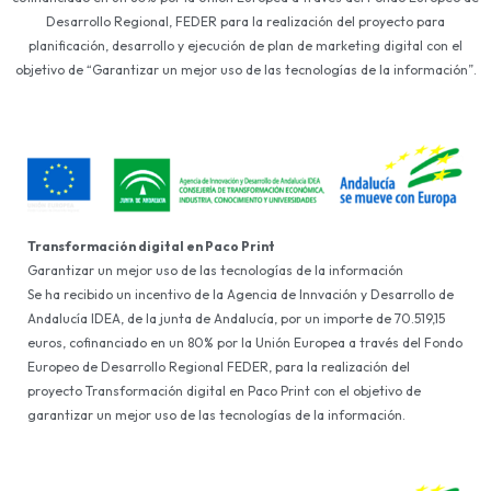
Desarrollo Regional, FEDER para la realización del proyecto para
planificación, desarrollo y ejecución de plan de marketing digital con el
objetivo de “Garantizar un mejor uso de las tecnologías de la información”.
Transformación digital en Paco Print
Garantizar un mejor uso de las tecnologías de la información
Se ha recibido un incentivo de la Agencia de Innvación y Desarrollo de
Andalucía IDEA, de la junta de Andalucía, por un importe de 70.519,15
euros, cofinanciado en un 80% por la Unión Europea a través del Fondo
Europeo de Desarrollo Regional FEDER, para la realización del
proyecto Transformación digital en Paco Print con el objetivo de
garantizar un mejor uso de las tecnologías de la información.