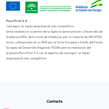
Paco Print 2.0
Conseguir un tejido empresarial más competitivo
Se ha recibido un incentivo de la Agencia de Innovación y Desarrollo de
Andalucía IDEA, de la Junta de Andalucía, por un importe de 168.479,50
euros, cofinanciado en un 80% por la Unión Europea a través del Fondo
Europeo de Desarrollo Regional, FEDER para la realización del
proyecto Paco Print 2.0 con el objetivo de conseguir un tejido
empresarial más competitivo.
Contacto