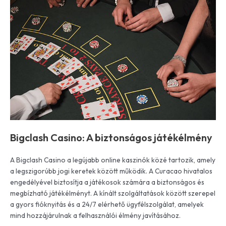
Bigclash Casino: A biztonságos játékélmény
A Bigclash Casino a legújabb online kaszinók közé tartozik, amely
a legszigorúbb jogi keretek között működik. A Curacao hivatalos
engedélyével biztosítja a játékosok számára a biztonságos és
megbízható játékélményt. A kínált szolgáltatások között szerepel
a gyors fióknyitás és a 24/7 elérhető ügyfélszolgálat, amelyek
mind hozzájárulnak a felhasználói élmény javításához.