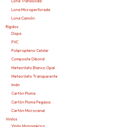
Lona Translúcida
Lona Microperforada
Lona Camión
Rígidos
Dispa
PVC
Polipropileno Celular
Composite Dibond
Metacrilato Blanco Opal
Metacrilato Transparente
Imán
Cartón Pluma
Cartón Pluma Pegasus
Cartón Microcanal
Vinilos
Vinilo Monomérico