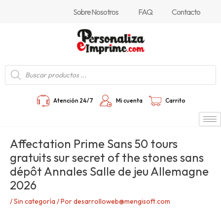
Ir
Navegación
Sobre Nosotros
FAQ
Contacto
al
de
contenido
entradas
Búsqueda
de
productos
Atención 24/7
Mi cuenta
Carrito
Affectation Prime Sans 50 tours
gratuits sur secret of the stones sans
dépôt Annales Salle de jeu Allemagne
2026
/
Sin categoría
/ Por
desarrolloweb@mengisoft.com