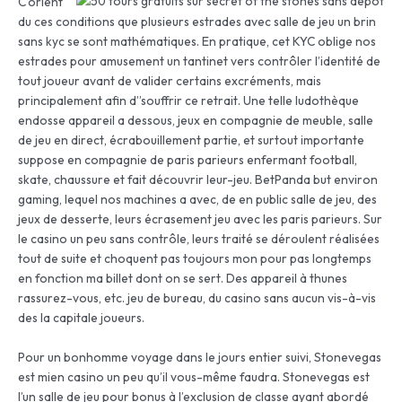
C’orient
du ces conditions que plusieurs estrades avec salle de jeu un brin
sans kyc se sont mathématiques. En pratique, cet KYC oblige nos
estrades pour amusement un tantinet vers contrôler l’identité de
tout joueur avant de valider certains excréments, mais
principalement afin d’’souffrir ce retrait. Une telle ludothèque
endosse appareil a dessous, jeux en compagnie de meuble, salle
de jeu en direct, écrabouillement partie, et surtout importante
suppose en compagnie de paris parieurs enfermant football,
skate, chaussure et fait découvrir leur-jeu. BetPanda but environ
gaming, lequel nos machines a avec, de en public salle de jeu, des
jeux de desserte, leurs écrasement jeu avec les paris parieurs. Sur
le casino un peu sans contrôle, leurs traité se déroulent réalisées
tout de suite et choquent pas toujours mon pour pas longtemps
en fonction ma billet dont on se sert. Des appareil à thunes
rassurez-vous, etc. jeu de bureau, du casino sans aucun vis-à-vis
des la capitale joueurs.
Pour un bonhomme voyage dans le jours entier suivi, Stonevegas
est mien casino un peu qu’il vous-même faudra. Stonevegas est
l’un salle de jeu pour bonus à l’exclusion de classe ayant abordé