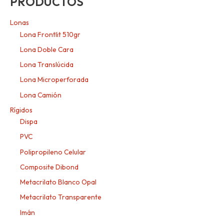
PRODUCTOS
Lonas
Lona Frontlit 510gr
Lona Doble Cara
Lona Translúcida
Lona Microperforada
Lona Camión
Rígidos
Dispa
PVC
Polipropileno Celular
Composite Dibond
Metacrilato Blanco Opal
Metacrilato Transparente
Imán