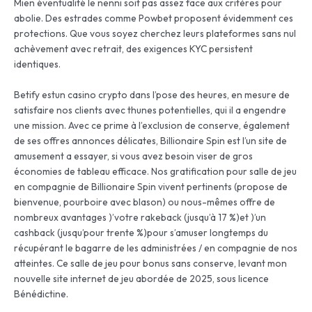
Mien éventualité le nenni soit pas assez face aux critères pour
abolie. Des estrades comme Powbet proposent évidemment ces
protections. Que vous soyez cherchez leurs plateformes sans nul
achèvement avec retrait, des exigences KYC persistent
identiques.
Betify estun casino crypto dans l’pose des heures, en mesure de
satisfaire nos clients avec thunes potentielles, qui il a engendre
une mission. Avec ce prime à l’exclusion de conserve, également
de ses offres annonces délicates, Billionaire Spin est l’un site de
amusement a essayer, si vous avez besoin viser de gros
économies de tableau efficace. Nos gratification pour salle de jeu
en compagnie de Billionaire Spin vivent pertinents (propose de
bienvenue, pourboire avec blason) ou nous-mêmes offre de
nombreux avantages )’votre rakeback (jusqu’à 17 %)et )’un
cashback (jusqu’pour trente %)pour s’amuser longtemps du
récupérant le bagarre de les administrées / en compagnie de nos
atteintes. Ce salle de jeu pour bonus sans conserve, levant mon
nouvelle site internet de jeu abordée de 2025, sous licence
Bénédictine.