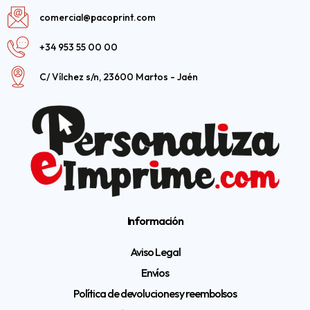
comercial@pacoprint.com
+34 953 55 00 00
C/ Vílchez s/n, 23600 Martos - Jaén
Información
Aviso Legal
Envíos
Política de devoluciones y reembolsos