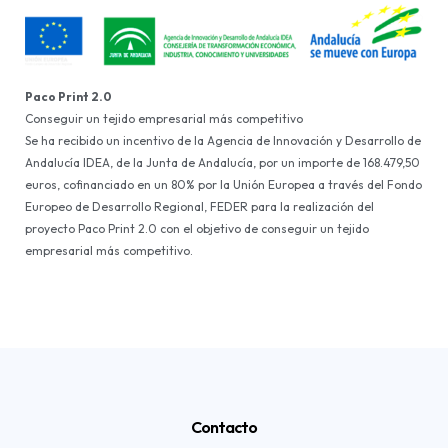
Paco Print 2.0
Conseguir un tejido empresarial más competitivo
Se ha recibido un incentivo de la Agencia de Innovación y Desarrollo de
Andalucía IDEA, de la Junta de Andalucía, por un importe de 168.479,50
euros, cofinanciado en un 80% por la Unión Europea a través del Fondo
Europeo de Desarrollo Regional, FEDER para la realización del
proyecto Paco Print 2.0 con el objetivo de conseguir un tejido
empresarial más competitivo.
Contacto