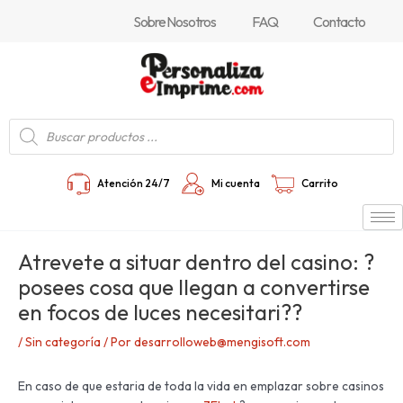
Ir
Navegación
Sobre Nosotros
FAQ
Contacto
al
de
contenido
entradas
Búsqueda
de
productos
Atención 24/7
Mi cuenta
Carrito
Atrevete a situar dentro del casino: ?
posees cosa que llegan a convertirse
en focos de luces necesitari??
/
Sin categoría
/ Por
desarrolloweb@mengisoft.com
En caso de que estaria de toda la vida en emplazar sobre casinos