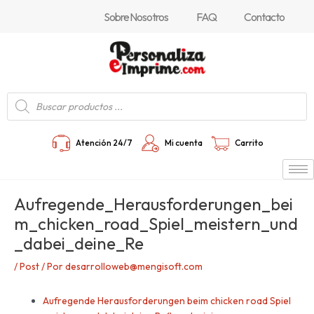
Ir
Navegación
Sobre Nosotros
FAQ
Contacto
al
de
contenido
entradas
Búsqueda
de
productos
Atención 24/7
Mi cuenta
Carrito
Aufregende_Herausforderungen_bei
m_chicken_road_Spiel_meistern_und
_dabei_deine_Re
/
Post
/ Por
desarrolloweb@mengisoft.com
Aufregende Herausforderungen beim chicken road Spiel