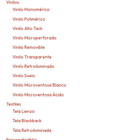
Vinilos
Vinilo Monomérico
Vinilo Polimérico
Vinilo Alto Tack
Vinilo Microperforado
Vinilo Removible
Vinilo Transparente
Vinilo Retroiluminado
Vinilo Suelo
Vinilo Microventosa Blanco
Vinilo Microventosa Ácido
Textiles
Tela Lienzo
Tela Blackback
Tela Retroiluminada
Personalizables