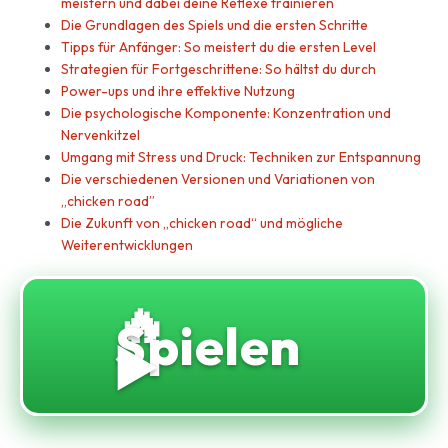
meistern und dabei deine Reflexe trainieren
Die Grundlagen des Spiels und die ersten Schritte
Tipps für Anfänger: So meistert du die ersten Level
Strategien für Fortgeschrittene: So hältst du durch
Power-ups und ihre effektive Nutzung
Die psychologische Komponente: Konzentration und
Nervenkitzel
Umgang mit Stress und Druck: Techniken zur Entspannung
Die verschiedenen Versionen und Variationen von
„chicken road”
Die Zukunft von „chicken road“ und mögliche
Weiterentwicklungen
🔥
Spielen
▶️