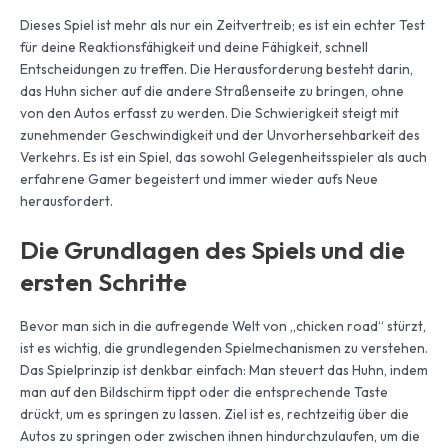
Dieses Spiel ist mehr als nur ein Zeitvertreib; es ist ein echter Test
für deine Reaktionsfähigkeit und deine Fähigkeit, schnell
Entscheidungen zu treffen. Die Herausforderung besteht darin,
das Huhn sicher auf die andere Straßenseite zu bringen, ohne
von den Autos erfasst zu werden. Die Schwierigkeit steigt mit
zunehmender Geschwindigkeit und der Unvorhersehbarkeit des
Verkehrs. Es ist ein Spiel, das sowohl Gelegenheitsspieler als auch
erfahrene Gamer begeistert und immer wieder aufs Neue
herausfordert.
Die Grundlagen des Spiels und die
ersten Schritte
Bevor man sich in die aufregende Welt von „chicken road“ stürzt,
ist es wichtig, die grundlegenden Spielmechanismen zu verstehen.
Das Spielprinzip ist denkbar einfach: Man steuert das Huhn, indem
man auf den Bildschirm tippt oder die entsprechende Taste
drückt, um es springen zu lassen. Ziel ist es, rechtzeitig über die
Autos zu springen oder zwischen ihnen hindurchzulaufen, um die