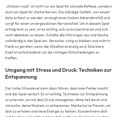
„chicken road“ ist nicht nur ein Spiel für schnelle Reflexe, sondern
auch ein Spiel für starke Nerven. Die ständige Gefahr, von einem
Auto erfasst zu werden, erzeugt einen hohen Adrenalinstoß und
sorgt für einen unvergesslichen Nervenkitzel. Um in diesem Spiel
erfolgreich zu sein, ist es wichtig, sich zu konzentrieren und sich
nicht ablenken zu lassen. Schalte alle Störungen aus und tauche
vollständig in das Spiel ein. Versuche, ruhig zu bleiben und nicht in
Panik zu geraten, wenn die Situation brenzlig wird. Eine klare
Kopf ist entscheidend, um die richtigen Entscheidungen zu
treffen.
Umgang mit Stress und Druck: Techniken zur
Entspannung
Der hohe Stresslevel kann dazu führen, dass man Fehler macht
und das Spiel verliert. Es ist wichtig, Techniken zur Entspannung
zu erlernen, um mit dem Druck umzugehen. Atme tief durch und
versuche, deine Muskeln zu entspannen. Mache kurze Pausen, um
dich zu erholen und neue Energie zu tanken. Konzentriere dich