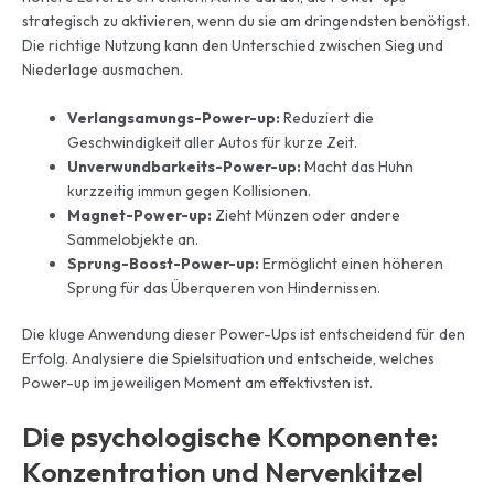
strategisch zu aktivieren, wenn du sie am dringendsten benötigst.
Die richtige Nutzung kann den Unterschied zwischen Sieg und
Niederlage ausmachen.
Verlangsamungs-Power-up:
Reduziert die
Geschwindigkeit aller Autos für kurze Zeit.
Unverwundbarkeits-Power-up:
Macht das Huhn
kurzzeitig immun gegen Kollisionen.
Magnet-Power-up:
Zieht Münzen oder andere
Sammelobjekte an.
Sprung-Boost-Power-up:
Ermöglicht einen höheren
Sprung für das Überqueren von Hindernissen.
Die kluge Anwendung dieser Power-Ups ist entscheidend für den
Erfolg. Analysiere die Spielsituation und entscheide, welches
Power-up im jeweiligen Moment am effektivsten ist.
Die psychologische Komponente:
Konzentration und Nervenkitzel