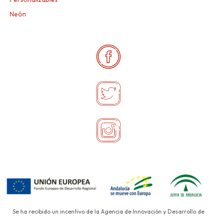
Neón
Se ha recibido un incentivo de la Agencia de Innovación y Desarrollo de