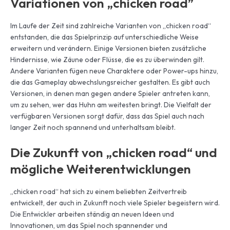
Variationen von „chicken road”
Im Laufe der Zeit sind zahlreiche Varianten von „chicken road“
entstanden, die das Spielprinzip auf unterschiedliche Weise
erweitern und verändern. Einige Versionen bieten zusätzliche
Hindernisse, wie Zäune oder Flüsse, die es zu überwinden gilt.
Andere Varianten fügen neue Charaktere oder Power-ups hinzu,
die das Gameplay abwechslungsreicher gestalten. Es gibt auch
Versionen, in denen man gegen andere Spieler antreten kann,
um zu sehen, wer das Huhn am weitesten bringt. Die Vielfalt der
verfügbaren Versionen sorgt dafür, dass das Spiel auch nach
langer Zeit noch spannend und unterhaltsam bleibt.
Die Zukunft von „chicken road“ und
mögliche Weiterentwicklungen
„chicken road“ hat sich zu einem beliebten Zeitvertreib
entwickelt, der auch in Zukunft noch viele Spieler begeistern wird.
Die Entwickler arbeiten ständig an neuen Ideen und
Innovationen, um das Spiel noch spannender und