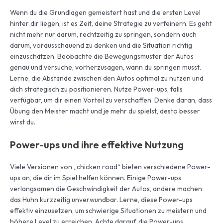
Wenn du die Grundlagen gemeistert hast und die ersten Level
hinter dir liegen, ist es Zeit, deine Strategie zu verfeinern. Es geht
nicht mehr nur darum, rechtzeitig zu springen, sondern auch
darum, vorausschauend zu denken und die Situation richtig
einzuschätzen. Beobachte die Bewegungsmuster der Autos
genau und versuche, vorherzusagen, wann du springen musst.
Lerne, die Abstände zwischen den Autos optimal zu nutzen und
dich strategisch zu positionieren. Nutze Power-ups, falls
verfügbar, um dir einen Vorteil zu verschaffen. Denke daran, dass
Übung den Meister macht und je mehr du spielst, desto besser
wirst du.
Power-ups und ihre effektive Nutzung
Viele Versionen von „chicken road“ bieten verschiedene Power-
ups an, die dir im Spiel helfen können. Einige Power-ups
verlangsamen die Geschwindigkeit der Autos, andere machen
das Huhn kurzzeitig unverwundbar. Lerne, diese Power-ups
effektiv einzusetzen, um schwierige Situationen zu meistern und
höhere Level zu erreichen. Achte darauf, die Power-ups