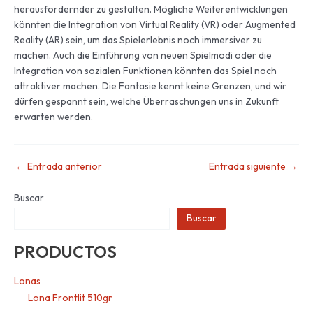
herausfordernder zu gestalten. Mögliche Weiterentwicklungen
könnten die Integration von Virtual Reality (VR) oder Augmented
Reality (AR) sein, um das Spielerlebnis noch immersiver zu
machen. Auch die Einführung von neuen Spielmodi oder die
Integration von sozialen Funktionen könnten das Spiel noch
attraktiver machen. Die Fantasie kennt keine Grenzen, und wir
dürfen gespannt sein, welche Überraschungen uns in Zukunft
erwarten werden.
←
Entrada anterior
Entrada siguiente
→
Buscar
Buscar
PRODUCTOS
Lonas
Lona Frontlit 510gr