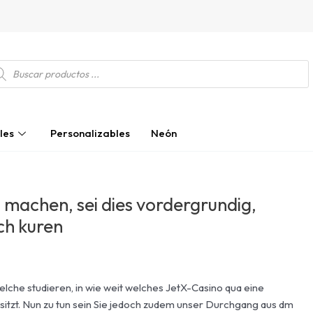
squeda
ductos
les
Personalizables
Neón
 machen, sei dies vordergrundig,
ch kuren
lche studieren, in wie weit welches JetX-Casino qua eine
sitzt. Nun zu tun sein Sie jedoch zudem unser Durchgang aus dm