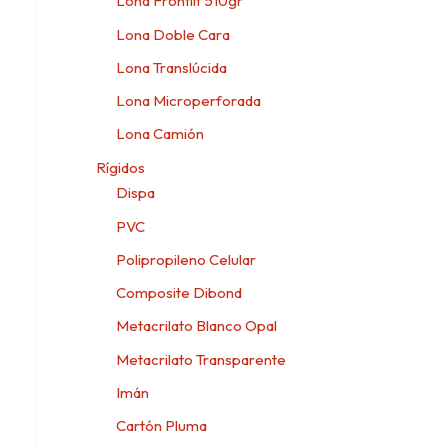
Lona Frontlit 510gr
Lona Doble Cara
Lona Translúcida
Lona Microperforada
Lona Camión
Rígidos
Dispa
PVC
Polipropileno Celular
Composite Dibond
Metacrilato Blanco Opal
Metacrilato Transparente
Imán
Cartón Pluma