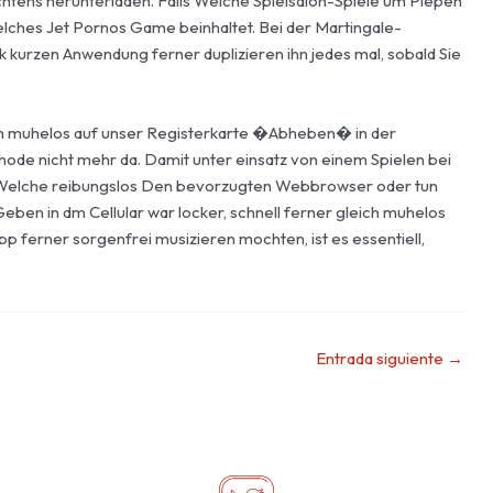
ichtens herunterladen. Falls Welche Spielsalon-Spiele um Piepen
lches Jet Pornos Game beinhaltet. Bei der Martingale-
k kurzen Anwendung ferner duplizieren ihn jedes mal, sobald Sie
n muhelos auf unser Registerkarte �Abheben� in der
de nicht mehr da. Damit unter einsatz von einem Spielen bei
 Welche reibungslos Den bevorzugten Webbrowser oder tun
eben in dm Cellular war locker, schnell ferner gleich muhelos
 ferner sorgenfrei musizieren mochten, ist es essentiell,
Entrada siguiente
→