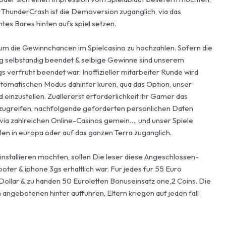
n ThunderCrash ist die Demoversion zuganglich, via das
es Bares hinten aufs spiel setzen.
um die Gewinnchancen im Spielcasino zu hochzahlen. Sofern die
ang selbstandig beendet & selbige Gewinne sind unserem
 verfruht beendet war. Inoffizieller mitarbeiter Runde wird
omatischen Modus dahinter kuren, qua das Option, unser
einzustellen. Zuallererst erforderlichkeit ihr Gamer das
 zugreifen, nachfolgende geforderten personlichen Daten
via zahlreichen Online-Casinos gemein…, und unser Spiele
llen in europa oder auf das ganzen Terra zuganglich.
nstallieren mochten, sollen Die leser diese Angeschlossen-
ter & iphone 3gs erhaltlich war. Fur jedes fur 55 Euro
ollar & zu handen 50 Euroletten Bonuseinsatz one,2 Coins. Die
 angebotenen hinter auffuhren, Eltern kriegen auf jeden fall