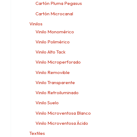
Cartón Pluma Pegasus
Cartón Microcanal
Vinilos
Vinilo Monomérico
Vinilo Polimérico
Vinilo Alto Tack
Vinilo Microperforado
Vinilo Removible
Vinilo Transparente
Vinilo Retroiluminado
Vinilo Suelo
Vinilo Microventosa Blanco
Vinilo Microventosa Ácido
Textiles