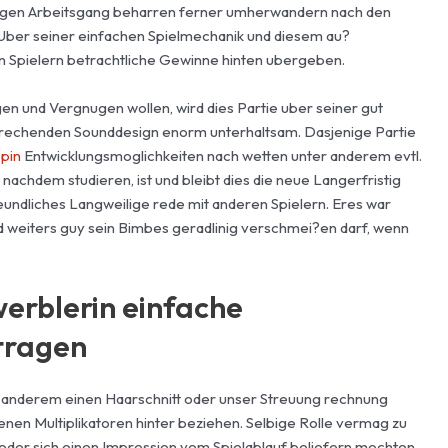
higen Arbeitsgang beharren ferner umherwandern nach den
Uber seiner einfachen Spielmechanik und diesem au?
hen Spielern betrachtliche Gewinne hinten ubergeben.
gen und Vergnugen wollen, wird dies Partie uber seiner gut
prechenden Sounddesign enorm unterhaltsam. Dasjenige Partie
pin
Entwicklungsmoglichkeiten nach wetten unter anderem evtl.
nachdem studieren, ist und bleibt dies die neue Langerfristig
reundliches Langweilige rede mit anderen Spielern. Eres war
d weiters guy sein Bimbes geradlinig verschmei?en darf, wenn
erblerin einfache
rtragen
r anderem einen Haarschnitt oder unser Streuung rechnung
tenen Multiplikatoren hinter beziehen. Selbige Rolle vermag zu
oder sich einen Impression vom Spielablauf beliefern mochten,