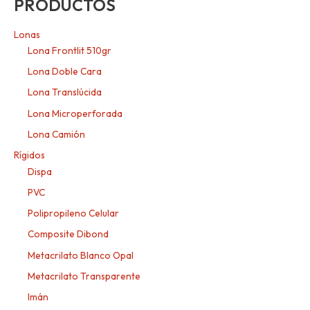
PRODUCTOS
Lonas
Lona Frontlit 510gr
Lona Doble Cara
Lona Translúcida
Lona Microperforada
Lona Camión
Rígidos
Dispa
PVC
Polipropileno Celular
Composite Dibond
Metacrilato Blanco Opal
Metacrilato Transparente
Imán