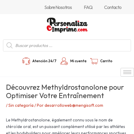
Ir
Navegación
Sobre Nosotros
FAQ
Contacto
al
de
contenido
entradas
Búsqueda
de
productos
Atención 24/7
Mi cuenta
Carrito
Découvrez Methyldrostanolone pour
Optimiser Votre Entraînement
/
Sin categoría
/ Por
desarrolloweb@mengisoft.com
Le Methyldrostanolone, également connu sous le nom de
stéroïde oral, est un puissant complément utilisé par les athlètes
et les bodybuilders pour améliorer leurs performances sportives.