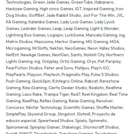
Technologies, Green Jade Games, GreenTube, Habanero,
Hacksaw Gaming, High cinco Games, IGT, Inspired Gaming, Iron
Dog Studio, iSoftBet, Jade Rabbit Studio, Just For The Win, JVL,
KA Gaming, Kalamba Games, Lady Luck Games, Lady Lyuck
Games, Leander Games, Leap, Leap Gaming, Light & Wonder,
Lightning Box Games, Logispin, LuckSome, Mancala Gaming, ing,
Matrix Studios, Mazooma, Merkur Gaming, MG Gaming, MGA,
Microgaming, MrSlotty, Nektan, NeoGames, Neon Valley Studios,
NetEnt, NewAge Games, NextGen, Santo, Nolimit City, Northern
Lights Gaming, ing, Onlyplay, Ortiz Gaming, Oryx, Paf, Pariplay,
PearFiction Studios, Peter and Sons, Platipus, Play’n GO,
PlayPearls, Playson, Playtech, Pragmatic Play, Pulse 5 Studios,
Push Gaming, QuickSpin, R.Integro Online, Rabcat, Rarestone
Gaming, Raw iGaming, Cierto Dealer Studio, Realistic, Realtime
Gaming, Lazo Rake, Trampa Tiger, Red7, Reel Kingdom, Reel Time
Gaming, ReelPlay, Reflex Gaming, Relax Gaming, Revolver,
Concurso, Néctar Technology, Scientific Games, Shuffle Master,
SimplePlay, Skywind Group, Slingshot, Slotmill, Proyecto de
esbozo especial, Spearhead Studios, Spielo, Spinmatic,
Spinomenal, Spinplay Games, Stakelogic, Stormcraft Studios,
Swintt, SYNOT, Thunderkick, Tom Horn Gaming, Touchstone