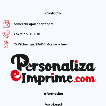
Contacto
comercial@pacoprint.com
+34 953 55 00 00
C/ Vílchez s/n, 23600 Martos - Jaén
Información
Aviso Legal