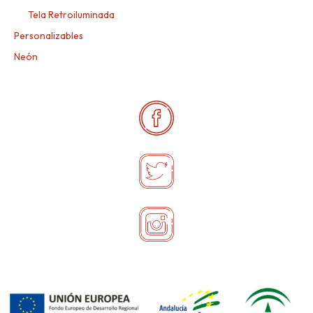
Tela Retroiluminada
Personalizables
Neón