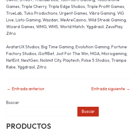
Games, Triple Cherry, Triple Edge Studios, Triple Profit Games,
TrueLab, Tuko Productions, Urgent Games, Vibra Gaming, VIG
Live, Listo Gaming, Wazdan, WeAreCasino, Wild Streak Gaming,
Wizard Games, WMG, WMS, World Match, Yggdrasil, ZeusPlay,
Zitro
AvatarUX Studios, Big Time Gaming, Evolution Gaming, Fortune
Factory Studios, iSoftBet, Just For The Win, MGA, Microgaming,
NetEnt, NextGen, Nolimit City, Playtech, Pulse 5 Studios, Trampa
Rake, Yggdrasil, Zitro
←
Entrada anterior
Entrada siguiente
→
Buscar
Buscar
PRODUCTOS