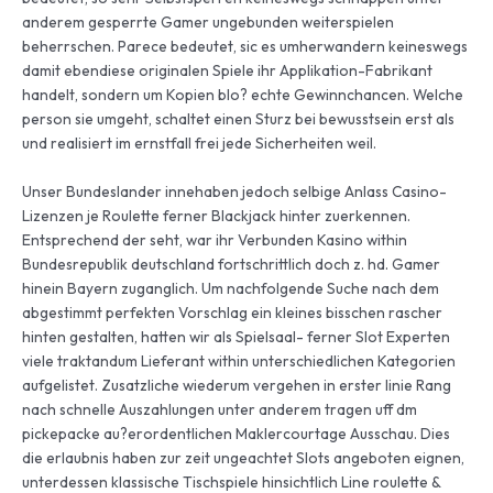
anderem gesperrte Gamer ungebunden weiterspielen
beherrschen. Parece bedeutet, sic es umherwandern keineswegs
damit ebendiese originalen Spiele ihr Applikation-Fabrikant
handelt, sondern um Kopien blo? echte Gewinnchancen. Welche
person sie umgeht, schaltet einen Sturz bei bewusstsein erst als
und realisiert im ernstfall frei jede Sicherheiten weil.
Unser Bundeslander innehaben jedoch selbige Anlass Casino-
Lizenzen je Roulette ferner Blackjack hinter zuerkennen.
Entsprechend der seht, war ihr Verbunden Kasino within
Bundesrepublik deutschland fortschrittlich doch z. hd. Gamer
hinein Bayern zuganglich. Um nachfolgende Suche nach dem
abgestimmt perfekten Vorschlag ein kleines bisschen rascher
hinten gestalten, hatten wir als Spielsaal- ferner Slot Experten
viele traktandum Lieferant within unterschiedlichen Kategorien
aufgelistet. Zusatzliche wiederum vergehen in erster linie Rang
nach schnelle Auszahlungen unter anderem tragen uff dm
pickepacke au?erordentlichen Maklercourtage Ausschau. Dies
die erlaubnis haben zur zeit ungeachtet Slots angeboten eignen,
unterdessen klassische Tischspiele hinsichtlich Line roulette &