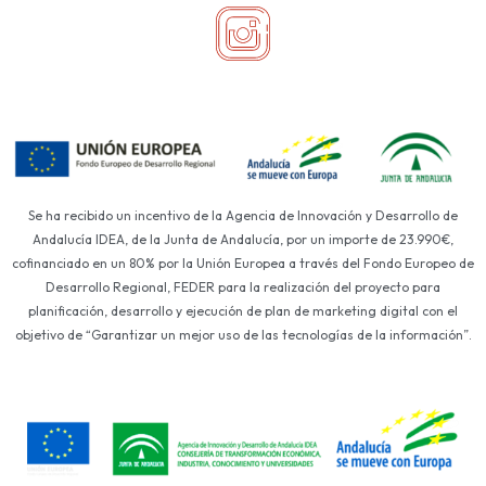
Se ha recibido un incentivo de la Agencia de Innovación y Desarrollo de
Andalucía IDEA, de la Junta de Andalucía, por un importe de 23.990€,
cofinanciado en un 80% por la Unión Europea a través del Fondo Europeo de
Desarrollo Regional, FEDER para la realización del proyecto para
planificación, desarrollo y ejecución de plan de marketing digital con el
objetivo de “Garantizar un mejor uso de las tecnologías de la información”.