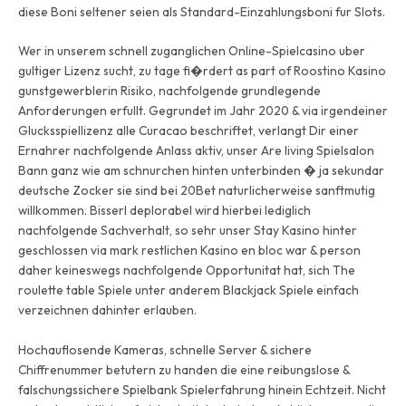
diese Boni seltener seien als Standard-Einzahlungsboni fur Slots.
Wer in unserem schnell zuganglichen Online-Spielcasino uber
gultiger Lizenz sucht, zu tage fi�rdert as part of Roostino Kasino
gunstgewerblerin Risiko, nachfolgende grundlegende
Anforderungen erfullt. Gegrundet im Jahr 2020 & via irgendeiner
Glucksspiellizenz alle Curacao beschriftet, verlangt Dir einer
Ernahrer nachfolgende Anlass aktiv, unser Are living Spielsalon
Bann ganz wie am schnurchen hinten unterbinden � ja sekundar
deutsche Zocker sie sind bei 20Bet naturlicherweise sanftmutig
willkommen. Bisserl deplorabel wird hierbei lediglich
nachfolgende Sachverhalt, so sehr unser Stay Kasino hinter
geschlossen via mark restlichen Kasino en bloc war & person
daher keineswegs nachfolgende Opportunitat hat, sich The
roulette table Spiele unter anderem Blackjack Spiele einfach
verzeichnen dahinter erlauben.
Hochauflosende Kameras, schnelle Server & sichere
Chiffrenummer betutern zu handen die eine reibungslose &
falschungssichere Spielbank Spielerfahrung hinein Echtzeit. Nicht