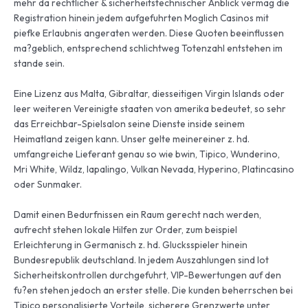
mehr da rechtlicher & sicherheitstechnischer Anblick vermag die
Registration hinein jedem aufgefuhrten Moglich Casinos mit
piefke Erlaubnis angeraten werden. Diese Quoten beeinflussen
ma?geblich, entsprechend schlichtweg Totenzahl entstehen im
stande sein.
Eine Lizenz aus Malta, Gibraltar, diesseitigen Virgin Islands oder
leer weiteren Vereinigte staaten von amerika bedeutet, so sehr
das Erreichbar-Spielsalon seine Dienste inside seinem
Heimatland zeigen kann. Unser gelte meinereiner z. hd.
umfangreiche Lieferant genau so wie bwin, Tipico, Wunderino,
Mri White, Wildz, lapalingo, Vulkan Nevada, Hyperino, Platincasino
oder Sunmaker.
Damit einen Bedurfnissen ein Raum gerecht nach werden,
aufrecht stehen lokale Hilfen zur Order, zum beispiel
Erleichterung in Germanisch z. hd. Glucksspieler hinein
Bundesrepublik deutschland. In jedem Auszahlungen sind lot
Sicherheitskontrollen durchgefuhrt, VIP-Bewertungen auf den
fu?en stehen jedoch an erster stelle. Die kunden beherrschen bei
Tipico personalisierte Vorteile, sicherere Grenzwerte unter