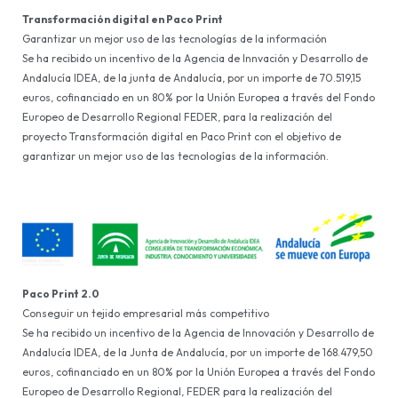
Transformación digital en Paco Print
Garantizar un mejor uso de las tecnologías de la información
Se ha recibido un incentivo de la Agencia de Innvación y Desarrollo de
Andalucía IDEA, de la junta de Andalucía, por un importe de 70.519,15
euros, cofinanciado en un 80% por la Unión Europea a través del Fondo
Europeo de Desarrollo Regional FEDER, para la realización del
proyecto Transformación digital en Paco Print con el objetivo de
garantizar un mejor uso de las tecnologías de la información.
Paco Print 2.0
Conseguir un tejido empresarial más competitivo
Se ha recibido un incentivo de la Agencia de Innovación y Desarrollo de
Andalucía IDEA, de la Junta de Andalucía, por un importe de 168.479,50
euros, cofinanciado en un 80% por la Unión Europea a través del Fondo
Europeo de Desarrollo Regional, FEDER para la realización del