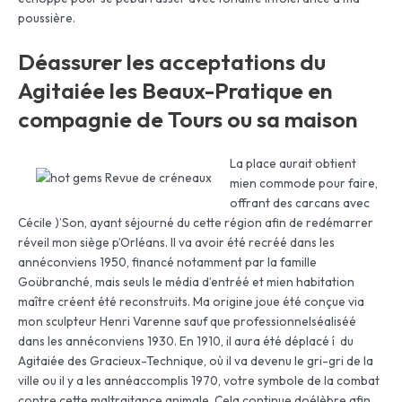
poussière.
Déassurer les acceptations du
Agitaiée les Beaux-Pratique en
compagnie de Tours ou sa maison
La place aurait obtient
mien commode pour faire,
offrant des carcans avec
Cécile )’Son, ayant séjourné du cette région afin de redémarrer
réveil mon siège p’Orléans. Il va avoir été recréé dans les
annéconviens 1950, financé notamment par la famille
Goübranché, mais seuls le média d’entréé et mien habitation
maître créent été reconstruits. Ma origine joue été conçue via
mon sculpteur Henri Varenne sauf que professionnelséaliséé
dans les annéconviens 1930. En 1910, il aura été déplacé í du
Agitaiée des Gracieux-Technique, où il va devenu le gri-gri de la
ville ou il y a les annéaccomplis 1970, votre symbole de la combat
contre cette maltraitance animale. Cela continue doélèbre afin