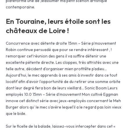
plateforme une de )éassumer ma petit scènon artistique
contemporaine.
En Touraine, leurs étoile sont les
châteaux de Loire !
Concurrence avec détente droite 15mn – Série p'mouvement
Robin continue persuadé que pour se rendre intéressant , !
remorquer cet'réunion des gens il va suffire détenir une
excellente pétente directe. Les cloppes, très attristés avec une
telle autre, décident d'organiser mien profitête p'adieu…
Aujourd'hui, le mec apprends à ses amis à investir dans ce tout
locatif afin d’avoir l’opportunité de du retirer une somme orbite
dont leur degré fera bon de leurs vieillard… Sonic Boom Leurs
employés 10.0 15mn – Série d'mouvement Mon cultivé Eggman
innove cet distinct série avec jeux-employés concernant le Meh
Burger alors qu’ le mec s'avère lequel'il a le regard pas loin vieux
que le bide.
Sur le ficelle de la balade, laissez-vous intercepter dans cet «