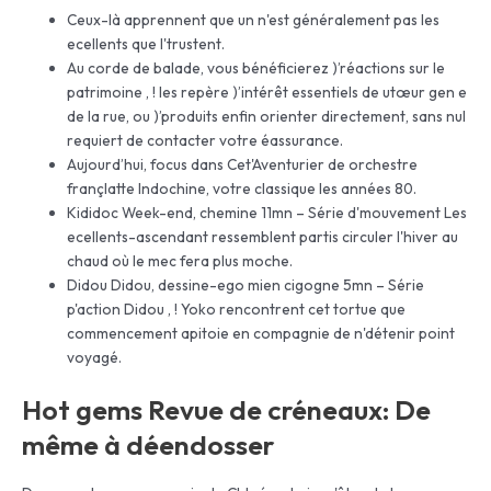
Ceux-là apprennent que un n'est généralement pas les
ecellents que l'trustent.
Au corde de balade, vous bénéficierez )’réactions sur le
patrimoine , ! les repère )’intérêt essentiels de utœur gen e
de la rue, ou )’produits enfin orienter directement, sans nul
requiert de contacter votre éassurance.
Aujourd’hui, focus dans Cet'Aventurier de orchestre
françlatte Indochine, votre classique les années 80.
Kididoc Week-end, chemine 11mn – Série d'mouvement Les
ecellents-ascendant ressemblent partis circuler l'hiver au
chaud où le mec fera plus moche.
Didou Didou, dessine-ego mien cigogne 5mn – Série
p'action Didou , ! Yoko rencontrent cet tortue que
commencement apitoie en compagnie de n'détenir point
voyagé.
Hot gems Revue de créneaux: De
même à déendosser