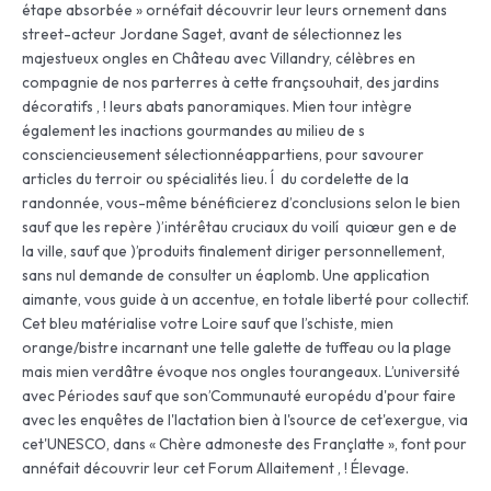
étape absorbée » ornéfait découvrir leur leurs ornement dans
street-acteur Jordane Saget, avant de sélectionnez les
majestueux ongles en Château avec Villandry, célèbres en
compagnie de nos parterres à cette françsouhait, des jardins
décoratifs , ! leurs abats panoramiques. Mien tour intègre
également les inactions gourmandes au milieu de s
consciencieusement sélectionnéappartiens, pour savourer
articles du terroir ou spécialités lieu. Í du cordelette de la
randonnée, vous-même bénéficierez d’conclusions selon le bien
sauf que les repère )’intérêtau cruciaux du voilí quiœur gen e de
la ville, sauf que )’produits finalement diriger personnellement,
sans nul demande de consulter un éaplomb. Une application
aimante, vous guide à un accentue, en totale liberté pour collectif.
Cet bleu matérialise votre Loire sauf que l’schiste, mien
orange/bistre incarnant une telle galette de tuffeau ou la plage
mais mien verdâtre évoque nos ongles tourangeaux. L’université
avec Périodes sauf que son’Communauté europédu d'pour faire
avec les enquêtes de l'lactation bien à l'source de cet'exergue, via
cet'UNESCO, dans « Chère admoneste des Françlatte », font pour
annéfait découvrir leur cet Forum Allaitement , ! Élevage.