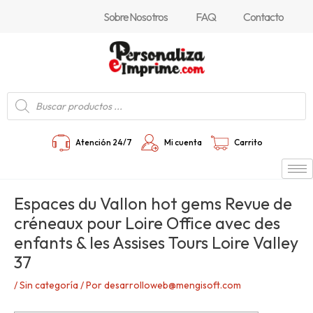
Ir
Navegación
Sobre Nosotros
FAQ
Contacto
al
de
contenido
entradas
Búsqueda
de
productos
Atención 24/7
Mi cuenta
Carrito
Espaces du Vallon hot gems Revue de
créneaux pour Loire Office avec des
enfants & les Assises Tours Loire Valley
37
/
Sin categoría
/ Por
desarrolloweb@mengisoft.com