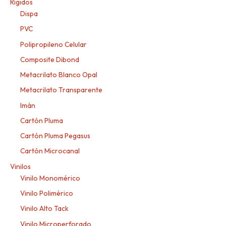
Rígidos
Dispa
PVC
Polipropileno Celular
Composite Dibond
Metacrilato Blanco Opal
Metacrilato Transparente
Imán
Cartón Pluma
Cartón Pluma Pegasus
Cartón Microcanal
Vinilos
Vinilo Monomérico
Vinilo Polimérico
Vinilo Alto Tack
Vinilo Microperforado