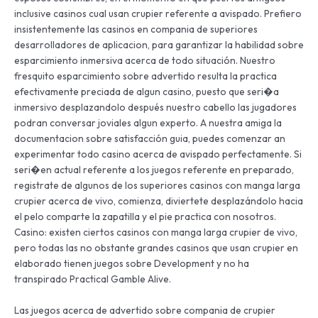
inclusive casinos cual usan crupier referente a avispado. Prefiero
insistentemente las casinos en compania de superiores
desarrolladores de aplicacion, para garantizar la habilidad sobre
esparcimiento inmersiva acerca de todo situación. Nuestro
fresquito esparcimiento sobre advertido resulta la practica
efectivamente preciada de algun casino, puesto que seri�a
inmersivo desplazandolo después nuestro cabello las jugadores
podran conversar joviales algun experto. A nuestra amiga la
documentacion sobre satisfacción guia, puedes comenzar an
experimentar todo casino acerca de avispado perfectamente. Si
seri�en actual referente a los juegos referente en preparado,
registrate de algunos de los superiores casinos con manga larga
crupier acerca de vivo, comienza, diviertete desplazándolo hacia
el pelo comparte la zapatilla y el pie practica con nosotros.
Casino: existen ciertos casinos con manga larga crupier de vivo,
pero todas las no obstante grandes casinos que usan crupier en
elaborado tienen juegos sobre Development y no ha
transpirado Practical Gamble Alive.
Las juegos acerca de advertido sobre compania de crupier