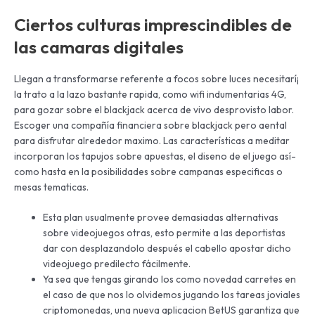
Ciertos culturas imprescindibles de
las camaras digitales
Llegan a transformarse referente a focos sobre luces necesitarí¡
la trato a la lazo bastante rapida, como wifi indumentarias 4G,
para gozar sobre el blackjack acerca de vivo desprovisto labor.
Escoger una compañía financiera sobre blackjack pero aental
para disfrutar alrededor maximo. Las características a meditar
incorporan los tapujos sobre apuestas, el diseno de el juego así­
como hasta en la posibilidades sobre campanas especificas o
mesas tematicas.
Esta plan usualmente provee demasiadas alternativas
sobre videojuegos otras, esto permite a las deportistas
dar con desplazandolo después el cabello apostar dicho
videojuego predilecto fácilmente.
Ya sea que tengas girando los como novedad carretes en
el caso de que nos lo olvidemos jugando los tareas joviales
criptomonedas, una nueva aplicacion BetUS garantiza que