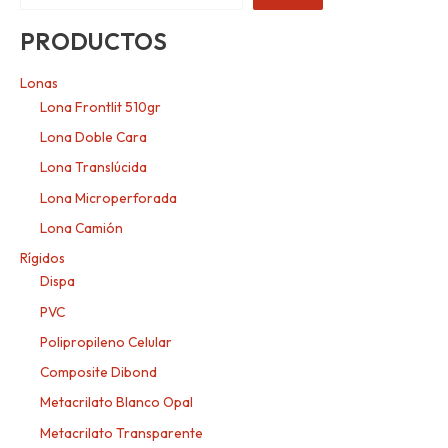
PRODUCTOS
Lonas
Lona Frontlit 510gr
Lona Doble Cara
Lona Translúcida
Lona Microperforada
Lona Camión
Rígidos
Dispa
PVC
Polipropileno Celular
Composite Dibond
Metacrilato Blanco Opal
Metacrilato Transparente