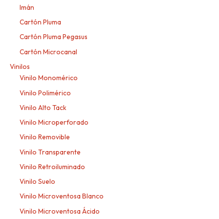
Imán
Cartón Pluma
Cartón Pluma Pegasus
Cartón Microcanal
Vinilos
Vinilo Monomérico
Vinilo Polimérico
Vinilo Alto Tack
Vinilo Microperforado
Vinilo Removible
Vinilo Transparente
Vinilo Retroiluminado
Vinilo Suelo
Vinilo Microventosa Blanco
Vinilo Microventosa Ácido