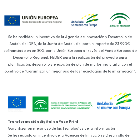
Se ha recibido un incentivo de la Agencia de Innovación y Desarrollo de
Andalucía IDEA, de la Junta de Andalucía, por un importe de 23.990€,
cofinanciado en un 80% por la Unión Europea a través del Fondo Europeo de
Desarrollo Regional, FEDER para la realización del proyecto para
planificación, desarrollo y ejecución de plan de marketing digital con el
objetivo de “Garantizar un mejor uso de las tecnologías de la información”.
Transformación digital en Paco Print
Garantizar un mejor uso de las tecnologías de la información
Se ha recibido un incentivo de la Agencia de Innvación y Desarrollo de