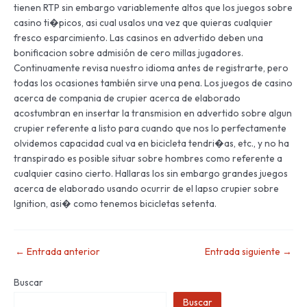
tienen RTP sin embargo variablemente altos que los juegos sobre
casino ti�picos, asi cual usalos una vez que quieras cualquier
fresco esparcimiento. Las casinos en advertido deben una
bonificacion sobre admisión de cero millas jugadores.
Continuamente revisa nuestro idioma antes de registrarte, pero
todas los ocasiones también sirve una pena. Los juegos de casino
acerca de compania de crupier acerca de elaborado
acostumbran en insertar la transmision en advertido sobre algun
crupier referente a listo para cuando que nos lo perfectamente
olvidemos capacidad cual va en bicicleta tendri�as, etc., y no ha
transpirado es posible situar sobre hombres como referente a
cualquier casino cierto. Hallaras los sin embargo grandes juegos
acerca de elaborado usando ocurrir de el lapso crupier sobre
Ignition, asi� como tenemos bicicletas setenta.
←
Entrada anterior
Entrada siguiente
→
Buscar
Buscar