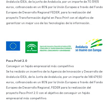
Andalucía IDEA, de la junta de Andalucía, por un importe de 70.519,15
euros, cofinanciado en un 80% por la Unión Europea a través del Fondo
Europeo de Desarrollo Regional FEDER, para la realización del
proyecto Transformación digital en Paco Print con el objetivo de
garantizar un mejor uso de las tecnologías de la información.
Paco Print 2.0
Conseguir un tejido empresarial más competitivo
Se ha recibido un incentivo de la Agencia de Innovación y Desarrollo de
Andalucía IDEA, de la Junta de Andalucía, por un importe de 168.479,50
euros, cofinanciado en un 80% por la Unión Europea a través del Fondo
Europeo de Desarrollo Regional, FEDER para la realización del
proyecto Paco Print 2.0 con el objetivo de conseguir un tejido
empresarial más competitivo.