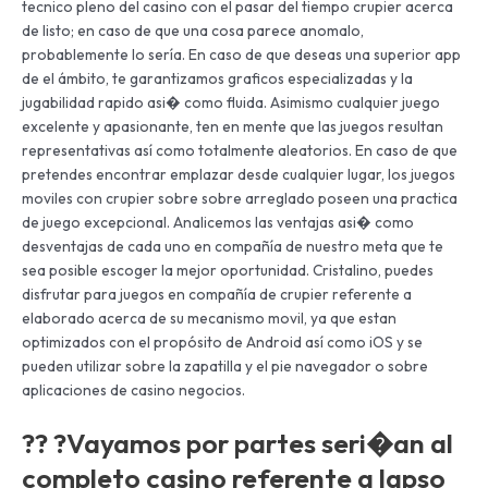
tecnico pleno del casino con el pasar del tiempo crupier acerca
de listo; en caso de que una cosa parece anomalo,
probablemente lo serí­a. En caso de que deseas una superior app
de el ámbito, te garantizamos graficos especializadas y la
jugabilidad rapido asi� como fluida. Asimismo cualquier juego
excelente y apasionante, ten en mente que las juegos resultan
representativas así­ como totalmente aleatorios. En caso de que
pretendes encontrar emplazar desde cualquier lugar, los juegos
moviles con crupier sobre sobre arreglado poseen una practica
de juego excepcional. Analicemos las ventajas asi� como
desventajas de cada uno en compañía de nuestro meta que te
sea posible escoger la mejor oportunidad. Cristalino, puedes
disfrutar para juegos en compañía de crupier referente a
elaborado acerca de su mecanismo movil, ya que estan
optimizados con el propósito de Android así­ como iOS y se
pueden utilizar sobre la zapatilla y el pie navegador o sobre
aplicaciones de casino negocios.
?? ?Vayamos por partes seri�an al
completo casino referente a lapso