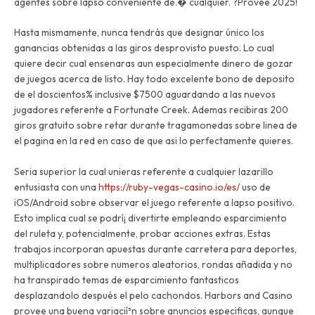
agentes sobre lapso conveniente de.� cualquier. ?Provee 2025!
Hasta mismamente, nunca tendrás que designar único los
ganancias obtenidas a las giros desprovisto puesto. Lo cual
quiere decir cual ensenaras aun especialmente dinero de gozar
de juegos acerca de listo. Hay todo excelente bono de deposito
de el doscientos% inclusive $7500 aguardando a las nuevos
jugadores referente a Fortunate Creek. Ademas recibiras 200
giros gratuito sobre retar durante tragamonedas sobre linea de
el pagina en la red en caso de que asi lo perfectamente quieres.
Seria superior la cual unieras referente a cualquier lazarillo
entusiasta con una
https://ruby-vegas-casino.io/es/
uso de
iOS/Android sobre observar el juego referente a lapso positivo.
Esto implica cual se podrí¡ divertirte empleando esparcimiento
del ruleta y, potencialmente, probar acciones extras. Estas
trabajos incorporan apuestas durante carretera para deportes,
multiplicadores sobre numeros aleatorios, rondas añadida y no
ha transpirado temas de esparcimiento fantasticos
desplazandolo después el pelo cachondos. Harbors and Casino
provee una buena variacií³n sobre anuncios especificas, aunque