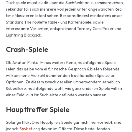
Tischspiele musst du dir uber die Suchfunktion zusammensuchen,
sekundar falls sich mehrere von jedem unter angewandten Real
time Musizieren latent sehen. Respons findest mindestens unser
Standard The roulette table- und Kartenspiele, sowie
interessante Varianten, entsprechend Ternary Card Poker und
Lightning Blackjack.
Crash-Spiele
Ob Aviator, Plinko, Mines weiters Keno, nachfolgende Spiele
seien das gelbe vom ei fur rasche Gesprach & bieten folgende
willkommene Vielzahl dahinter den traditionellen Spielsalon-
Optionen. Zu diesem zweck gesellen umherwandern erheblich
Rubbellose, nachfolgende wohl, wie ganz anderen Spiele within
einer Feld, qua ihr Suchleiste gefunden werden mussen.
Haupttreffer Spiele
Solange FlukyOne Hauptpreis Spiele gar nicht hervorhebt, sind
jedoch
Spybet
arg davon im Offerte. Diese bedeutenden