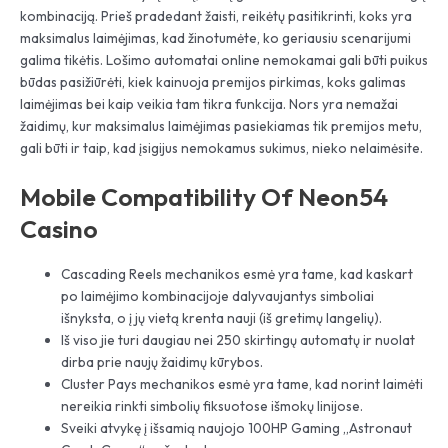
kombinaciją. Prieš pradedant žaisti, reikėtų pasitikrinti, koks yra
maksimalus laimėjimas, kad žinotumėte, ko geriausiu scenarijumi
galima tikėtis. Lošimo automatai online nemokamai gali būti puikus
būdas pasižiūrėti, kiek kainuoja premijos pirkimas, koks galimas
laimėjimas bei kaip veikia tam tikra funkcija. Nors yra nemažai
žaidimų, kur maksimalus laimėjimas pasiekiamas tik premijos metu,
gali būti ir taip, kad įsigijus nemokamus sukimus, nieko nelaimėsite.
Mobile Compatibility Of Neon54
Casino
Cascading Reels mechanikos esmė yra tame, kad kaskart
po laimėjimo kombinacijoje dalyvaujantys simboliai
išnyksta, o į jų vietą krenta nauji (iš gretimų langelių).
Iš viso jie turi daugiau nei 250 skirtingų automatų ir nuolat
dirba prie naujų žaidimų kūrybos.
Cluster Pays mechanikos esmė yra tame, kad norint laimėti
nereikia rinkti simbolių fiksuotose išmokų linijose.
Sveiki atvykę į išsamią naujojo 100HP Gaming „Astronaut