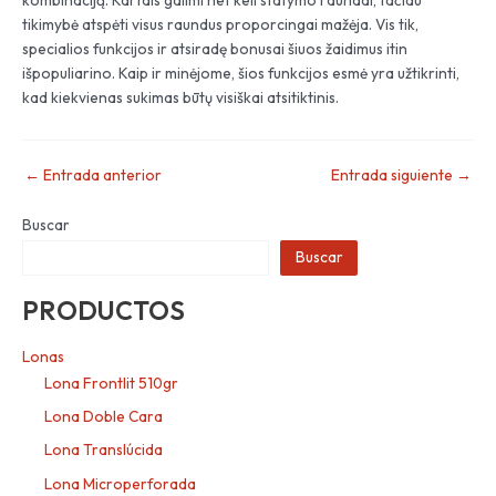
tikimybė atspėti visus raundus proporcingai mažėja. Vis tik,
specialios funkcijos ir atsiradę bonusai šiuos žaidimus itin
išpopuliarino. Kaip ir minėjome, šios funkcijos esmė yra užtikrinti,
kad kiekvienas sukimas būtų visiškai atsitiktinis.
←
Entrada anterior
Entrada siguiente
→
Buscar
Buscar
PRODUCTOS
Lonas
Lona Frontlit 510gr
Lona Doble Cara
Lona Translúcida
Lona Microperforada