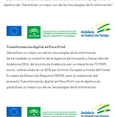
objetivo de “Garantizar un mejor uso de las tecnologías de la información”.
Transformación digital en Paco Print
Garantizar un mejor uso de las tecnologías de la información
Se ha recibido un incentivo de la Agencia de Innvación y Desarrollo de
Andalucía IDEA, de la junta de Andalucía, por un importe de 70.519,15
euros, cofinanciado en un 80% por la Unión Europea a través del Fondo
Europeo de Desarrollo Regional FEDER, para la realización del
proyecto Transformación digital en Paco Print con el objetivo de
garantizar un mejor uso de las tecnologías de la información.