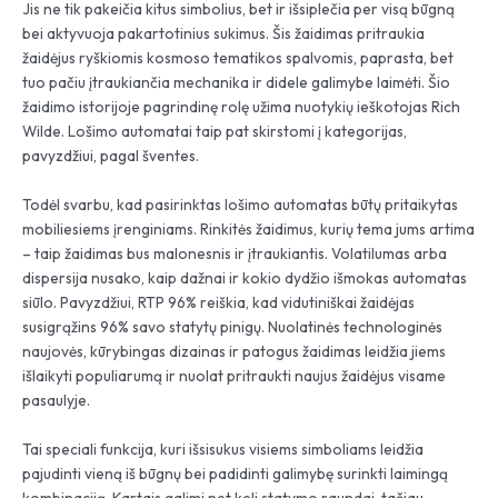
Jis ne tik pakeičia kitus simbolius, bet ir išsiplečia per visą būgną
bei aktyvuoja pakartotinius sukimus. Šis žaidimas pritraukia
žaidėjus ryškiomis kosmoso tematikos spalvomis, paprasta, bet
tuo pačiu įtraukiančia mechanika ir didele galimybe laimėti. Šio
žaidimo istorijoje pagrindinę rolę užima nuotykių ieškotojas Rich
Wilde. Lošimo automatai taip pat skirstomi į kategorijas,
pavyzdžiui, pagal šventes.
Todėl svarbu, kad pasirinktas lošimo automatas būtų pritaikytas
mobiliesiems įrenginiams. Rinkitės žaidimus, kurių tema jums artima
– taip žaidimas bus malonesnis ir įtraukiantis. Volatilumas arba
dispersija nusako, kaip dažnai ir kokio dydžio išmokas automatas
siūlo. Pavyzdžiui, RTP 96% reiškia, kad vidutiniškai žaidėjas
susigrąžins 96% savo statytų pinigų. Nuolatinės technologinės
naujovės, kūrybingas dizainas ir patogus žaidimas leidžia jiems
išlaikyti populiarumą ir nuolat pritraukti naujus žaidėjus visame
pasaulyje.
Tai speciali funkcija, kuri išsisukus visiems simboliams leidžia
pajudinti vieną iš būgnų bei padidinti galimybę surinkti laimingą
kombinaciją. Kartais galimi net keli statymo raundai, tačiau