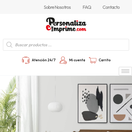
Ir
Sobre Nosotros
FAQ
Contacto
al
contenido
Búsqueda
de
productos
Atención 24/7
Mi cuenta
Carrito