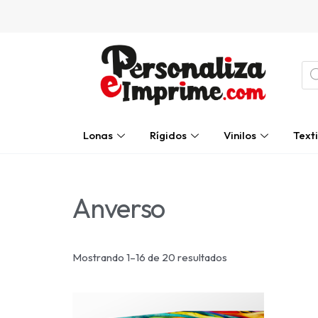
Ir
al
contenido
Bú
de
pro
Lonas
Rígidos
Vinilos
Texti
Anverso
Mostrando 1–16 de 20 resultados
Este
producto