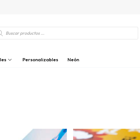
squeda
ductos
les
Personalizables
Neón
Este
Este
producto
producto