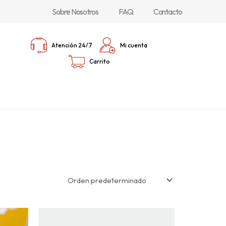
Sobre Nosotros
FAQ
Contacto
Atención 24/7
Mi cuenta
Carrito
Este
producto