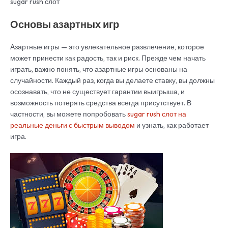
sugar rush слот
Основы азартных игр
Азартные игры — это увлекательное развлечение, которое
может принести как радость, так и риск. Прежде чем начать
играть, важно понять, что азартные игры основаны на
случайности. Каждый раз, когда вы делаете ставку, вы должны
осознавать, что не существует гарантии выигрыша, и
возможность потерять средства всегда присутствует. В
частности, вы можете попробовать
sugar rush слот на
реальные деньги с быстрым выводом
и узнать, как работает
игра.