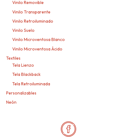
Vinilo Removible
Vinilo Transparente
Vinilo Retroiluminado
Vinilo Suelo
Vinilo Microventosa Blanco
Vinilo Microventosa Ácido
Textiles
Tela Lienzo
Tela Blackback
Tela Retroiluminada
Personalizables
Neón