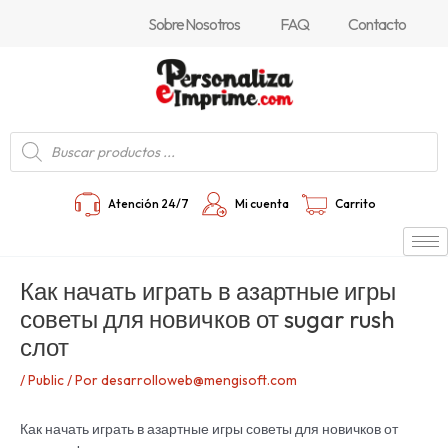
Ir
Navegación
Sobre Nosotros
FAQ
Contacto
al
de
contenido
entradas
Búsqueda
de
productos
Atención 24/7
Mi cuenta
Carrito
Как начать играть в азартные игры
советы для новичков от sugar rush
слот
/
Public
/ Por
desarrolloweb@mengisoft.com
Как начать играть в азартные игры советы для новичков от