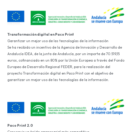
Transformación digital en Paco Print
Garantizar un mejor uso de las tecnologías de la información
Se ha recibido un incentivo de la Agencia de Innvación y Desarrollo de
Andalucía IDEA, de la junta de Andalucía, por un importe de 70.519,15
euros, cofinanciado en un 80% por la Unión Europea a través del Fondo
Europeo de Desarrollo Regional FEDER, para la realización del
proyecto Transformación digital en Paco Print con el objetivo de
garantizar un mejor uso de las tecnologías de la información.
Paco Print 2.0
Conseguir un tejido empresarial más competitivo