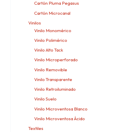
Cartón Pluma Pegasus
Cartón Microcanal
Vinilos
Vinilo Monomérico
Vinilo Polimérico
Vinilo Alto Tack
Vinilo Microperforado
Vinilo Removible
Vinilo Transparente
Vinilo Retroiluminado
Vinilo Suelo
Vinilo Microventosa Blanco
Vinilo Microventosa Ácido
Textiles