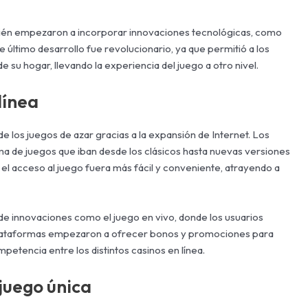
mbién empezaron a incorporar innovaciones tecnológicas, como
e último desarrollo fue revolucionario, ya que permitió a los
 su hogar, llevando la experiencia del juego a otro nivel.
línea
e los juegos de azar gracias a la expansión de Internet. Los
ma de juegos que iban desde los clásicos hasta nuevas versiones
 el acceso al juego fuera más fácil y conveniente, atrayendo a
 de innovaciones como el juego en vivo, donde los usuarios
 plataformas empezaron a ofrecer bonos y promociones para
mpetencia entre los distintos casinos en línea.
juego única