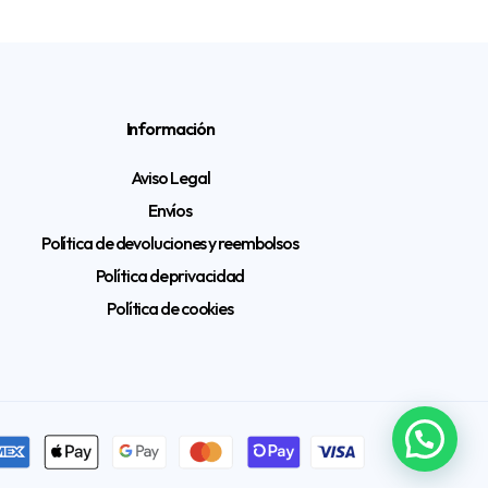
Información
Aviso Legal
Envíos
Política de devoluciones y reembolsos
Política de privacidad
Política de cookies