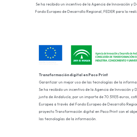
Se ha recibido un incentivo de la Agencia de Innovación y 
Fondo Europeo de Desarrollo Regional, FEDER para la realiza
Transformación digital en Paco Print
Garantizar un mejor uso de las tecnologías de la informa
Se ha recibido un incentivo de la Agencia de Innvación y 
junta de Andalucía, por un importe de 70.519,15 euros, co
Europea a través del Fondo Europeo de Desarrollo Region
proyecto Transformación digital en Paco Print con el obj
las tecnologías de la información.