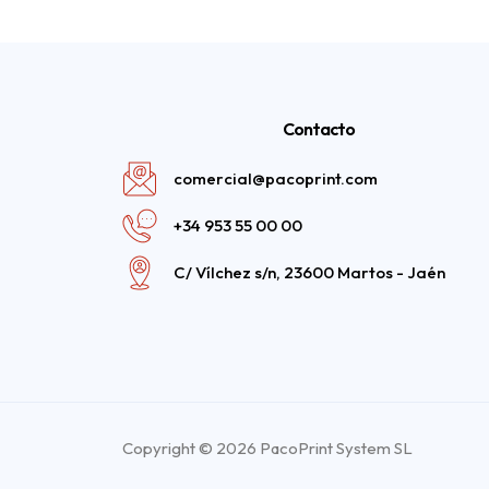
Contacto
comercial@pacoprint.com
+34 953 55 00 00
C/ Vílchez s/n, 23600 Martos - Jaén
Copyright © 2026 PacoPrint System SL