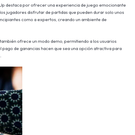
n Up destaca por ofrecer una experiencia de juego emocionante
 los jugadores disfrutar de partidas que pueden durar solo unos
principiantes como a expertos, creando un ambiente de
que también ofrece un modo demo, permitiendo a los usuarios
en el pago de ganancias hacen que sea una opción atractiva para
.