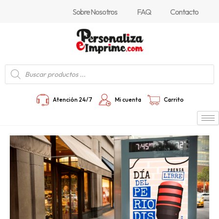
Ir
Navegación
Sobre Nosotros
FAQ
Contacto
al
de
contenido
entradas
Búsqueda
de
productos
Atención 24/7
Mi cuenta
Carrito