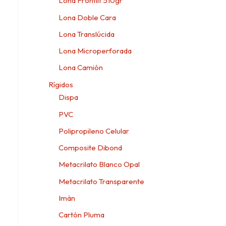
Lona Frontlit 510gr
Lona Doble Cara
Lona Translúcida
Lona Microperforada
Lona Camión
Rígidos
Dispa
PVC
Polipropileno Celular
Composite Dibond
Metacrilato Blanco Opal
Metacrilato Transparente
Imán
Cartón Pluma