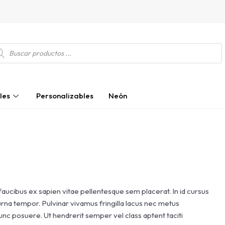
squeda
ductos
les
Personalizables
Neón
faucibus ex sapien vitae pellentesque sem placerat. In id cursus
urna tempor. Pulvinar vivamus fringilla lacus nec metus
unc posuere. Ut hendrerit semper vel class aptent taciti