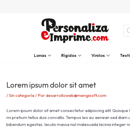
Ir
Navegación
al
de
contenido
entradas
Bú
de
pro
Lonas
Rígidos
Vinilos
Texti
Lorem ipsum dolor sit amet
/
Sin categoría
/ Por
desarrolloweb@mengisoft.com
Lorem ipsum dolor sit amet consectetur adipiscing elit. Quisque 
mi pretium tellus duis convallis. Tempus leo eu aenean sed diam 
bibendum egestas. Iaculis massa nisl malesuada lacinia integer n