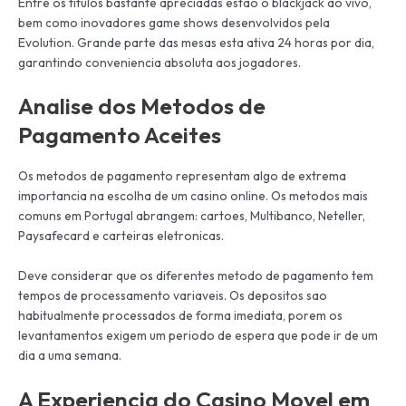
Entre os titulos bastante apreciadas estao o blackjack ao vivo,
bem como inovadores game shows desenvolvidos pela
Evolution. Grande parte das mesas esta ativa 24 horas por dia,
garantindo conveniencia absoluta aos jogadores.
Analise dos Metodos de
Pagamento Aceites
Os metodos de pagamento representam algo de extrema
importancia na escolha de um casino online. Os metodos mais
comuns em Portugal abrangem: cartoes, Multibanco, Neteller,
Paysafecard e carteiras eletronicas.
Deve considerar que os diferentes metodo de pagamento tem
tempos de processamento variaveis. Os depositos sao
habitualmente processados de forma imediata, porem os
levantamentos exigem um periodo de espera que pode ir de um
dia a uma semana.
A Experiencia do Casino Movel em