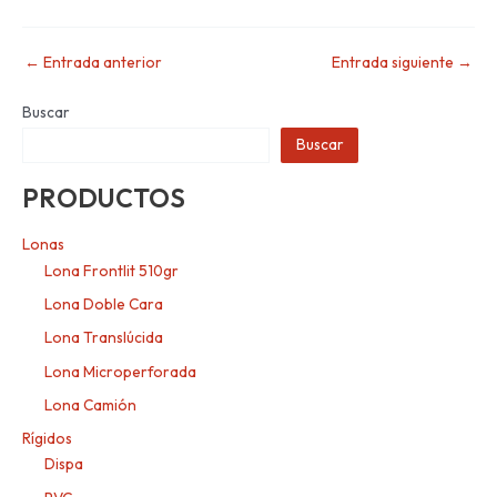
←
Entrada anterior
Entrada siguiente
→
Buscar
Buscar
PRODUCTOS
Lonas
Lona Frontlit 510gr
Lona Doble Cara
Lona Translúcida
Lona Microperforada
Lona Camión
Rígidos
Dispa