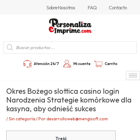
Ir
Navegación
Sobre Nosotros
FAQ
Contacto
al
de
contenido
entradas
Búsqueda
de
productos
Atención 24/7
Mi cuenta
Carrito
Okres Bożego slottica casino login
Narodzenia Strategie komórkowe dla
kasyna, aby odnieść sukces
/
Sin categoría
/ Por
desarrolloweb@mengisoft.com
Treść