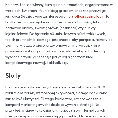
Na przykład, od wiosny, turnieje na automatach, organizowane w
weselach, kwiatach i faunie, dają graczom znaczną przewagę,
jeśli chcą śledzić swoje zainteresowania.
slottica casino login
Te
krótkoterminowe wydarzenia oferują wiele korzyści, takich jak
darmowe obroty, zwrot gotówki (cashback) czy punkty
lojalnościowe. Dołączenie 60-minutowych ofert zniżkowych,
takich jak mnożnik, pomaga, jeśli chcesz, aby gorące automaty do
gier miały jeszcze więcej przełomowych motywacji, które
powinieneś wykorzystać, aby wnieść wkład eksperta. Tego typu
wybrane artykuły i recenzje przybliżają graczom ideę
kompleksowego rozwoju i aktualizacji.
Sloty
Branża kasyn internetowych ma charakter cykliczny i w 2010
roku miała okresy wzmożonej aktywności, dlatego konkurenci
muszą być elastyczni. Dlatego konieczne jest prowadzenie
kampanii marketingowych i dostosowywanie strategii. Na
przykład, w ciągu roku dziesiątki tysięcy stron internetowych
oferuje serię bonusów zwiększających saldo, które umożliwiają