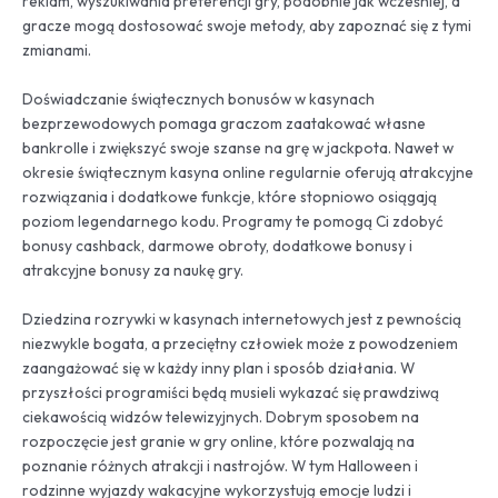
reklam, wyszukiwania preferencji gry, podobnie jak wcześniej, a
gracze mogą dostosować swoje metody, aby zapoznać się z tymi
zmianami.
Doświadczanie świątecznych bonusów w kasynach
bezprzewodowych pomaga graczom zaatakować własne
bankrolle i zwiększyć swoje szanse na grę w jackpota. Nawet w
okresie świątecznym kasyna online regularnie oferują atrakcyjne
rozwiązania i dodatkowe funkcje, które stopniowo osiągają
poziom legendarnego kodu. Programy te pomogą Ci zdobyć
bonusy cashback, darmowe obroty, dodatkowe bonusy i
atrakcyjne bonusy za naukę gry.
Dziedzina rozrywki w kasynach internetowych jest z pewnością
niezwykle bogata, a przeciętny człowiek może z powodzeniem
zaangażować się w każdy inny plan i sposób działania. W
przyszłości programiści będą musieli wykazać się prawdziwą
ciekawością widzów telewizyjnych. Dobrym sposobem na
rozpoczęcie jest granie w gry online, które pozwalają na
poznanie różnych atrakcji i nastrojów. W tym Halloween i
rodzinne wyjazdy wakacyjne wykorzystują emocje ludzi i