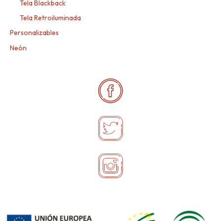
Tela Blackback
Tela Retroiluminada
Personalizables
Neón