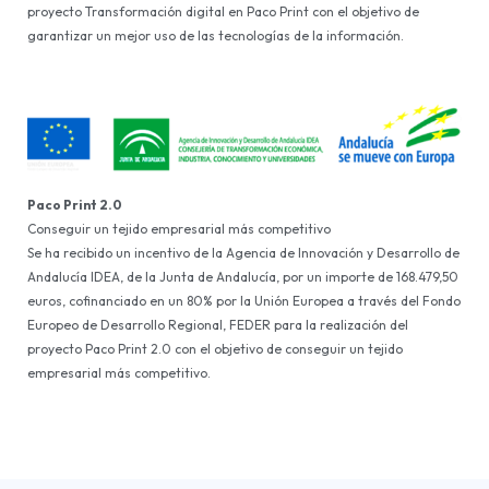
proyecto Transformación digital en Paco Print con el objetivo de
garantizar un mejor uso de las tecnologías de la información.
Paco Print 2.0
Conseguir un tejido empresarial más competitivo
Se ha recibido un incentivo de la Agencia de Innovación y Desarrollo de
Andalucía IDEA, de la Junta de Andalucía, por un importe de 168.479,50
euros, cofinanciado en un 80% por la Unión Europea a través del Fondo
Europeo de Desarrollo Regional, FEDER para la realización del
proyecto Paco Print 2.0 con el objetivo de conseguir un tejido
empresarial más competitivo.