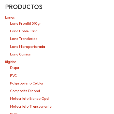
PRODUCTOS
Lonas
Lona Frontlit 510gr
Lona Doble Cara
Lona Translúcida
Lona Microperforada
Lona Camión
Rígidos
Dispa
PVC
Polipropileno Celular
Composite Dibond
Metacrilato Blanco Opal
Metacrilato Transparente
Imán