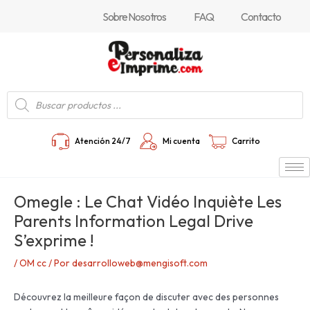
Ir
Navegación
Sobre Nosotros
FAQ
Contacto
al
de
contenido
entradas
Búsqueda
de
productos
Atención 24/7
Mi cuenta
Carrito
Omegle : Le Chat Vidéo Inquiète Les
Parents Information Legal Drive
S’exprime !
/
OM cc
/ Por
desarrolloweb@mengisoft.com
Découvrez la meilleure façon de discuter avec des personnes