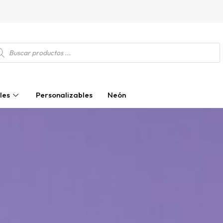
squeda
ductos
les
Personalizables
Neón