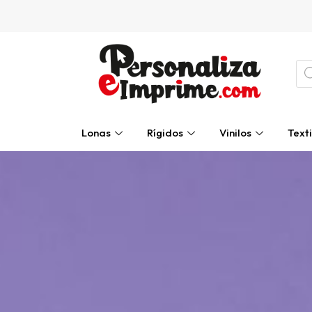
Ir
al
contenido
Bú
de
pro
Lonas
Rígidos
Vinilos
Texti