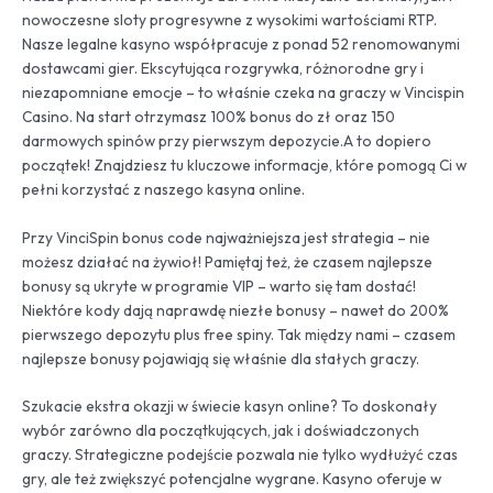
nowoczesne sloty progresywne z wysokimi wartościami RTP.
Nasze legalne kasyno współpracuje z ponad 52 renomowanymi
dostawcami gier. Ekscytująca rozgrywka, różnorodne gry i
niezapomniane emocje – to właśnie czeka na graczy w Vincispin
Casino. Na start otrzymasz 100% bonus do zł oraz 150
darmowych spinów przy pierwszym depozycie.A to dopiero
początek! Znajdziesz tu kluczowe informacje, które pomogą Ci w
pełni korzystać z naszego kasyna online.
Przy VinciSpin bonus code najważniejsza jest strategia – nie
możesz działać na żywioł! Pamiętaj też, że czasem najlepsze
bonusy są ukryte w programie VIP – warto się tam dostać!
Niektóre kody dają naprawdę niezłe bonusy – nawet do 200%
pierwszego depozytu plus free spiny. Tak między nami – czasem
najlepsze bonusy pojawiają się właśnie dla stałych graczy.
Szukacie ekstra okazji w świecie kasyn online? To doskonały
wybór zarówno dla początkujących, jak i doświadczonych
graczy. Strategiczne podejście pozwala nie tylko wydłużyć czas
gry, ale też zwiększyć potencjalne wygrane. Kasyno oferuje w