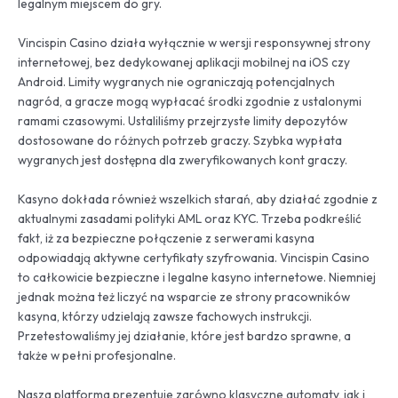
legalnym miejscem do gry.
Vincispin Casino działa wyłącznie w wersji responsywnej strony
internetowej, bez dedykowanej aplikacji mobilnej na iOS czy
Android. Limity wygranych nie ograniczają potencjalnych
nagród, a gracze mogą wypłacać środki zgodnie z ustalonymi
ramami czasowymi. Ustaliliśmy przejrzyste limity depozytów
dostosowane do różnych potrzeb graczy. Szybka wypłata
wygranych jest dostępna dla zweryfikowanych kont graczy.
Kasyno dokłada również wszelkich starań, aby działać zgodnie z
aktualnymi zasadami polityki AML oraz KYC. Trzeba podkreślić
fakt, iż za bezpieczne połączenie z serwerami kasyna
odpowiadają aktywne certyfikaty szyfrowania. Vincispin Casino
to całkowicie bezpieczne i legalne kasyno internetowe. Niemniej
jednak można też liczyć na wsparcie ze strony pracowników
kasyna, którzy udzielają zawsze fachowych instrukcji.
Przetestowaliśmy jej działanie, które jest bardzo sprawne, a
także w pełni profesjonalne.
Nasza platforma prezentuje zarówno klasyczne automaty, jak i