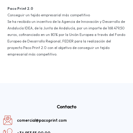
Paco Print 2.0
Conseguir un tejido empresarial más competitivo
Se ha recibido un incentivo de la Agencia de Innovación y Desarrollo de
Andalucía IDEA, de la Junta de Andalucía, por un importe de 168.479,50
euros, cofinanciado en un 80% por la Unión Europea a través del Fondo
Europeo de Desarrollo Regional, FEDER para la realización del
proyecto Paco Print 2.0 con el objetivo de conseguir un tejido
empresarial más competitivo.
Contacto
comercial@pacoprint.com
+34 953 55 00 00