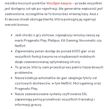
ma kilka mocnych punktów
VinciSpin kasyno
– przede wszystkim
jest dostępny od ręki po rejestracji. Ale generalnie większość jest
zadowolona, szczególnie że to bonus bez własnej kasy. Asia z
Krakowa chwali obsługę klienta, która pomogła jej ogarnąć
warunki bonusu.
Jeśli chodzi o gry slotowe, największą renomą cieszą się
marki Pragmatic Play, Platipus, KA Gaming, Novomatic czy
NetEnt.
Zapewniamy pełen dostęp do ponad 6000 gier oraz
wszystkich funkcji kasyna na urządzeniach mobilnych
dzięki zaawansowanej optymalizacji strony.
To gracze, którzy sami przeszli przez piekło hazardowych
problemów.
Nasza kolekcja automatów do gier obejmuje tytuły od
czołowych dostawców, w tym NetEnt, Microgaming oraz
Pragmatic Play.
Nasze zaawansowane systemy szyfrowania SSL
zapewniają pełną prywatność wszystkich transakcji i
informacji graczy.