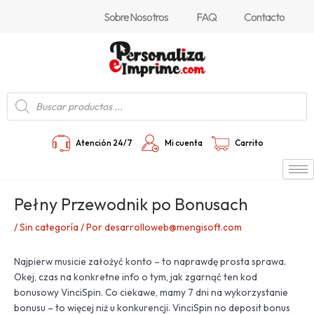
Ir
Navegación
Sobre Nosotros
FAQ
Contacto
al
de
contenido
entradas
Búsqueda
de
productos
Atención 24/7
Mi cuenta
Carrito
Pełny Przewodnik po Bonusach
/
Sin categoría
/ Por
desarrolloweb@mengisoft.com
Najpierw musicie założyć konto – to naprawdę prosta sprawa.
Okej, czas na konkretne info o tym, jak zgarnąć ten kod
bonusowy VinciSpin. Co ciekawe, mamy 7 dni na wykorzystanie
bonusu – to więcej niż u konkurencji. VinciSpin no deposit bonus