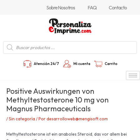
Ir
Navegación
Sobre Nosotros
FAQ
Contacto
al
de
contenido
entradas
Búsqueda
de
productos
Atención 24/7
Mi cuenta
Carrito
Positive Auswirkungen von
Methyltestosterone 10 mg von
Magnus Pharmaceuticals
/
Sin categoría
/ Por
desarrolloweb@mengisoft.com
Methyltestosterone ist ein anaboles Steroid, das vor allem bei