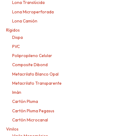
Lona Translúcida
Lona Microperforada
Lona Camión
Rígidos
Dispa
PVC
Polipropileno Celular
Composite Dibond
Metacrilato Blanco Opal
Metacrilato Transparente
Imán
Cartón Pluma
Cartón Pluma Pegasus
Cartón Microcanal
Vinilos