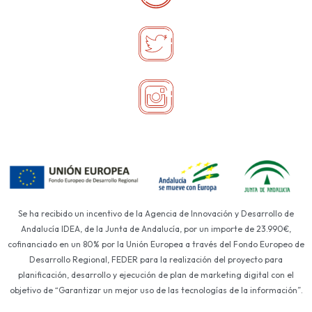
Se ha recibido un incentivo de la Agencia de Innovación y Desarrollo de
Andalucía IDEA, de la Junta de Andalucía, por un importe de 23.990€,
cofinanciado en un 80% por la Unión Europea a través del Fondo Europeo de
Desarrollo Regional, FEDER para la realización del proyecto para
planificación, desarrollo y ejecución de plan de marketing digital con el
objetivo de “Garantizar un mejor uso de las tecnologías de la información”.