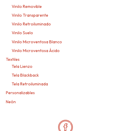
Vinilo Removible
Vinilo Transparente
Vinilo Retroiluminado
Vinilo Suelo
Vinilo Microventosa Blanco
Vinilo Microventosa Ácido
Textiles
Tela Lienzo
Tela Blackback
Tela Retroiluminada
Personalizables
Neón