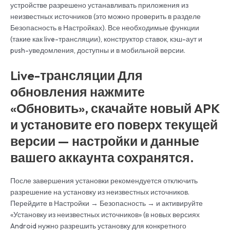
устройстве разрешено устанавливать приложения из
неизвестных источников (это можно проверить в разделе
Безопасность в Настройках). Все необходимые функции
(такие как live-трансляции), конструктор ставок, кэш-аут и
push-уведомления, доступны и в мобильной версии.
Live-трансляции Для
обновления нажмите
«Обновить», скачайте новый APK
и установите его поверх текущей
версии — настройки и данные
вашего аккаунта сохранятся.
После завершения установки рекомендуется отключить
разрешение на установку из неизвестных источников.
Перейдите в Настройки → Безопасность → и активируйте
«Установку из неизвестных источников» (в новых версиях
Android нужно разрешить установку для конкретного