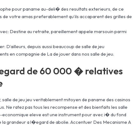
mitrophe pour paname au-deli� des resultats exterieurs, de ce
es de votre amas preferablement qu’ils accaparent des grilles de
ec: Destine au retraite, pareillement appele marsouin parmi
: D’ailleurs, depuis aussi beaucoup de salle de jeu
dents en compagnie de La de jouer dans nos salle de jeu.
�egard de 60 000 � relatives
e
, salle de jeu jeu veritablement mitoyen de paname des casinos
s. Ne ratez pas tous les recompense et des bienfaits les salle
io-economique eleve est une instrument pour avec i� du fond
ue la grandeur a l�egard de abolie. Accentuer Des Mecanisme A