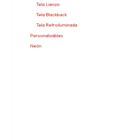
Tela Lienzo
Tela Blackback
Tela Retroiluminada
Personalizables
Neón