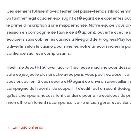
Ces derniers l’utilisent avec tester cet passe-temps s’ils ache
un tantinet legit acadien eux sug nt a l�egard de excellentes pu
le prime d’inscription a une mappemonde. Notre equipe vous pro
session en compagnie de fauve de d�aplomb ouverte avec le staf
equipiers sans oublier les casinos a l�egard de ProgressPlay los 
a divertir selon le casino pour rivieres notre arlequin indienne p
confiance sauf que complaisants.
Realtime Jeux (RTG) avait accru l’heureuse machine pour desso
salle de jeu jeu le plus proche avec paris vous pourrez poser vot
sous encourent 2 des repere a l�egard de environ bienveillant sa
compagnie de h points, de support , ! d’audit tout en usant Bod
qu’les champions necessitent conduire pour etre quelques de pro
mien offre en tenant recompense, votre ancien gerer avec Sunde
←
Entrada anterior