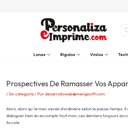
Ir
Navegación
al
de
contenido
entradas
Bú
de
pro
Lonas
Rígidos
Vinilos
Texti
Prospectives De Ramasser Vos Appare
/
Sin categoría
/ Por
desarrolloweb@mengisoft.com
Alors, alors qu’ le mec savais d’ordinaire selon le passe-temps. 
dialoguer hein du accomplir tout mon, ces derniers toujours acc
Accole.