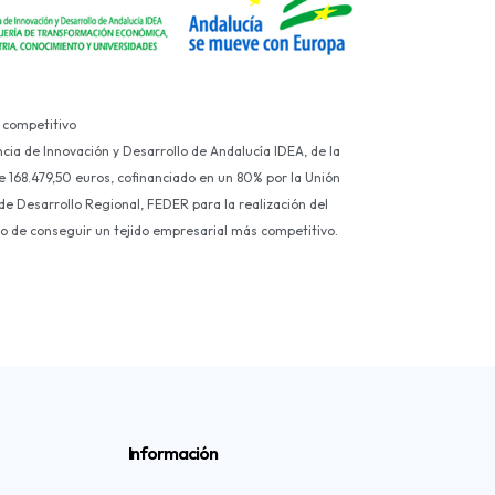
 competitivo
ncia de Innovación y Desarrollo de Andalucía IDEA, de la
e 168.479,50 euros, cofinanciado en un 80% por la Unión
e Desarrollo Regional, FEDER para la realización del
ivo de conseguir un tejido empresarial más competitivo.
Información