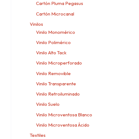
Cartón Pluma Pegasus
Cartón Microcanal
Vinilos
Vinilo Monomérico
Vinilo Polimérico
Vinilo Alto Tack
Vinilo Microperforado
Vinilo Removible
Vinilo Transparente
Vinilo Retroiluminado
Vinilo Suelo
Vinilo Microventosa Blanco
Vinilo Microventosa Ácido
Textiles