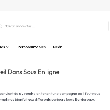
squeda
ductos
les
Personalizables
Neón
il Dans Sous En ligne
Il convient de s’y rendre en tenant une campagne ou il faut nous
ompli nos bienfait aux differents parieurs leurs Bordereaux-