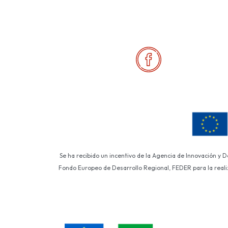
Se ha recibido un incentivo de la Agencia de Innovación y 
Fondo Europeo de Desarrollo Regional, FEDER para la realiza