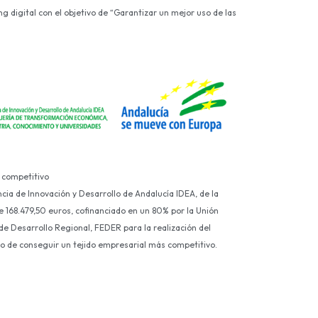
g digital con el objetivo de “Garantizar un mejor uso de las
 competitivo
ncia de Innovación y Desarrollo de Andalucía IDEA, de la
e 168.479,50 euros, cofinanciado en un 80% por la Unión
e Desarrollo Regional, FEDER para la realización del
ivo de conseguir un tejido empresarial más competitivo.