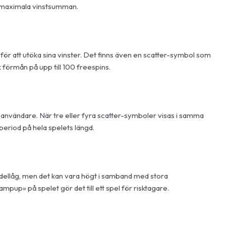
n maximala vinstsumman.
för att utöka sina vinster. Det finns även en scatter-symbol som
 förmån på upp till 100 freespins.
 användare. När tre eller fyra scatter-symboler visas i samma
period på hela spelets längd.
medellåg, men det kan vara högt i samband med stora
pup» på spelet gör det till ett spel för risktagare.