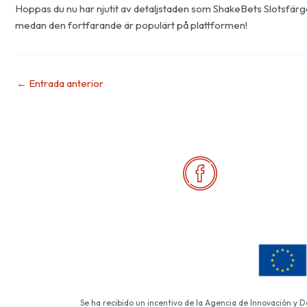
Hoppas du nu har njutit av detaljstaden som ShakeBets Slotsfärge e
medan den fortfarande är populärt på plattformen!
←
Entrada anterior
Se ha recibido un incentivo de la Agencia de Innovación y 