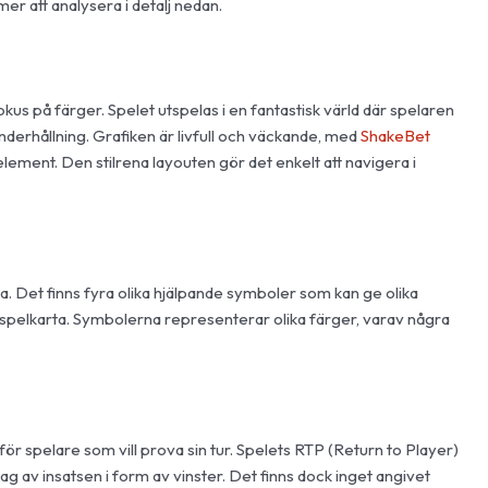
r att analysera i detalj nedan.
us på färger. Spelet utspelas i en fantastisk värld där spelaren
derhållning. Grafiken är livfull och väckande, med
ShakeBet
element. Den stilrena layouten gör det enkelt att navigera i
. Det finns fyra olika hjälpande symboler som kan ge olika
spelkarta. Symbolerna representerar olika färger, varav några
r spelare som vill prova sin tur. Spelets RTP (Return to Player)
uttag av insatsen i form av vinster. Det finns dock inget angivet