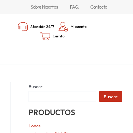
Sobre Nosotros
FAQ
Contacto
Atención 24/7
Mi cuenta
Carrito
Buscar
Buscar
PRODUCTOS
Lonas