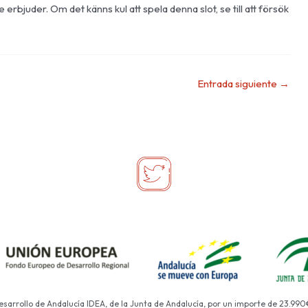
rbjuder. Om det känns kul att spela denna slot, se till att försök
Entrada siguiente
→
Desarrollo de Andalucía IDEA, de la Junta de Andalucía, por un importe de 23.990