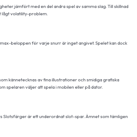
igheter jämfört med en del andra spel av samma slag. Till skillnad
t lågt volatility-problem.
ax-beloppen för varje snurr är inget angivet. Spelet kan dock
om kännetecknas av fina illustrationer och smidiga grafiska
om spelaren väljer att spela i mobilen eller på dator.
ts Slotsfärger är ett underordnat slot-spar. Ämnet som tämligen