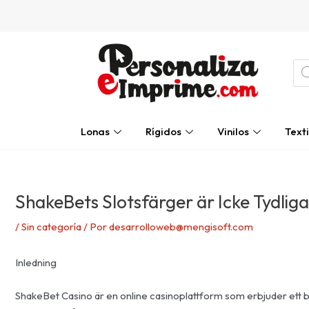
Ir
Navegación
al
de
contenido
entradas
Bú
de
pro
Lonas
Rígidos
Vinilos
Texti
ShakeBets Slotsfärger är Icke Tydliga
/
Sin categoría
/ Por
desarrolloweb@mengisoft.com
Inledning
ShakeBet Casino är en online casinoplattform som erbjuder ett bre