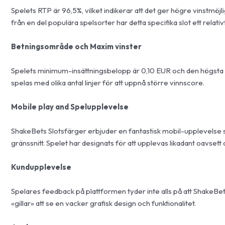
Spelets RTP är 96,5%, vilket indikerar att det ger högre vinstmöjl
från en del populära spelsorter har detta specifika slot ett relativ
Betningsområde och Maxim vinster
Spelets minimum-insättningsbelopp är 0,10 EUR och den högsta m
spelas med olika antal linjer för att uppnå större vinnscore.
Mobile play and Spelupplevelse
ShakeBets Slotsfärger erbjuder en fantastisk mobil-upplevelse s
gränssnitt. Spelet har designats för att upplevas likadant oavsett 
Kundupplevelse
Spelares feedback på plattformen tyder inte alls på att ShakeBe
«gillar» att se en vacker grafisk design och funktionalitet.