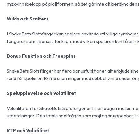
maxvinnsbelopp på plattformen, så det går inte att beräkna de
Wilds och Scatters
I ShakeBets Slotsfärger kan spelare använda ett villiga symboler 
fungerar som «Bonus» funktion, med vilken spelaren kan få en rik
Bonus Funktion och Freespins
ShakeBets Slotsfärger har flera bonusfunktioner att erbjuda sina
rund får spelaren 10 fria snurrningar med dubbel vinna under en 
Spelupplevelse och Volatilitet
Volatiliteten för ShakeBets Slotsfärger är till en början mellan
utbetalningar. Den totala spelfrågan som möjliggör uppenbar «ram
RTP och Volatilitet