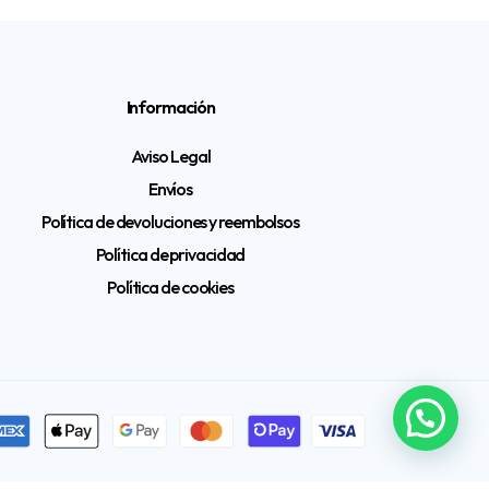
Información
Aviso Legal
Envíos
Política de devoluciones y reembolsos
Política de privacidad
Política de cookies