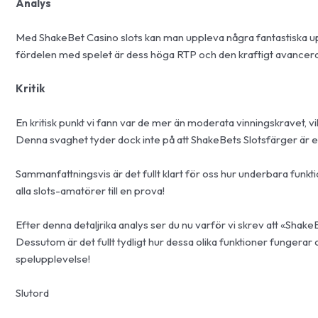
Analys
Med ShakeBet Casino slots kan man uppleva några fantastiska up
fördelen med spelet är dess höga RTP och den kraftigt avancer
Kritik
En kritisk punkt vi fann var de mer än moderata vinningskravet, v
Denna svaghet tyder dock inte på att ShakeBets Slotsfärger är ett 
Sammanfattningsvis är det fullt klart för oss hur underbara funk
alla slots-amatörer till en prova!
Efter denna detaljrika analys ser du nu varför vi skrev att «Shake
Dessutom är det fullt tydligt hur dessa olika funktioner fungerar 
spelupplevelse!
Slutord