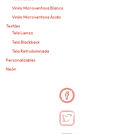
Vinilo Microventosa Blanco
Vinilo Microventosa Ácido
Textiles
Tela Lienzo
Tela Blackback
Tela Retroiluminada
Personalizables
Neón