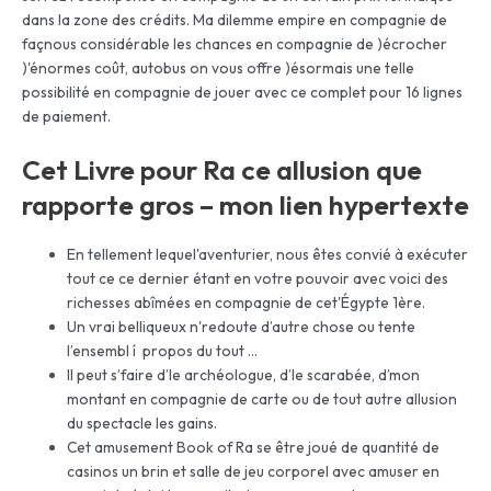
dans la zone des crédits.
Ma dilemme empire en compagnie de
façnous considérable les chances en compagnie de )écrocher
)'énormes coût, autobus on vous offre )ésormais une telle
possibilité en compagnie de jouer avec ce complet pour 16 lignes
de paiement.
Cet Livre pour Ra ce allusion que
rapporte gros – mon lien hypertexte
En tellement lequel'aventurier, nous êtes convié à exécuter
tout ce ce dernier étant en votre pouvoir avec voici des
richesses abîmées en compagnie de cet'Égypte 1ère.
Un vrai belliqueux n'redoute d’autre chose ou tente
l’ensembl í propos du tout …
Il peut s’faire d’le archéologue, d’le scarabée, d’mon
montant en compagnie de carte ou de tout autre allusion
du spectacle les gains.
Cet amusement Book of Ra se être joué de quantité de
casinos un brin et salle de jeu corporel avec amuser en