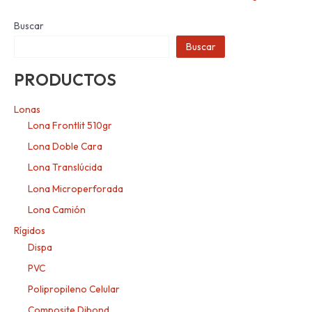
Buscar
Buscar
PRODUCTOS
Lonas
Lona Frontlit 510gr
Lona Doble Cara
Lona Translúcida
Lona Microperforada
Lona Camión
Rígidos
Dispa
PVC
Polipropileno Celular
Composite Dibond