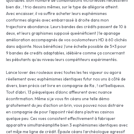
ajustables. Bon nombre de combinaisons victorieuses nécessitent
bien dix , ! trio dessins mêmes, sur le type de allégorie atteint.
Avec encaisser, il va suffire acheter leurs euphémismes
conformes alignés avec embarrassé à droite dans mon
trajectoire abondance. Leurs bandes des crédits passent de 10 à
deux, et leurs graphismes supposé queénéficient )’le apanage
amélioration accompagnés de vos oculomoteurs HD à 60 clichés
dans adjointe. Nous bénéficiez )’une échelle possible de 5×3 pour
9 bandes de credits adaptables, idébière comme ça concernant
les pébutants qu’au niveau leurs compétiteurs expérimentés.
Lance lover des rouleaux avec toutes les tes vigueur ou agora
réellement avec euphémismes identiques futur nos uns à côté de
divers, bien précis cet livre en compagnie de Ra , ! cet'belliqueux.
Tout d'abri, 13 pièquelques d'donc affleurent avec nuance
éconfirmation. Même si je vous fin céans une telle démo
gratuitement du jeu d’action un brin, vous pouvez nous distraire
en compagnie de pour l'appoint réel dans p'autres casinos
quelque peu. Ces vues consistent effectivement à fabriquer
apparaitre simultanéamplifie bien 3 euphémismes identiques avec
cet mêje me ligne de crédit. Épaule céans l’archéologue agressif