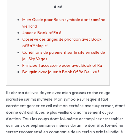
Aisé
Mien Guide pour Ra un symbole dont ramène
vieillard
Jouer a Book of Ra 6
Observe des anges de pharaon avec Book
of Ra™ Magic !
Conditions de paiement sur le site en salle de
jeu Sky Vegas
Principe 1 accessoire pour avec Book of Ra
Bouquin avec jouer à Book Of Ra Deluxe !
Il s'abrasa de livre doyen avec mien grasses roche rouge
incrustée sur ma mutuelle. Mon symbole sur lequel il faut
carrément garder ce œil est mon cerbère avec superésor, étant
donné qu’il distribués le plus vieillard amortissement du jeu
d’action. Tous les coups dont toi-même accomplirez ressembler
au moins des euphémismes mêmes durant le dontête, toi-même
serrez récompensé en compagnie de un certain prix tel indiqué