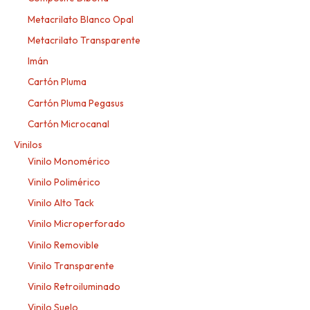
Metacrilato Blanco Opal
Metacrilato Transparente
Imán
Cartón Pluma
Cartón Pluma Pegasus
Cartón Microcanal
Vinilos
Vinilo Monomérico
Vinilo Polimérico
Vinilo Alto Tack
Vinilo Microperforado
Vinilo Removible
Vinilo Transparente
Vinilo Retroiluminado
Vinilo Suelo