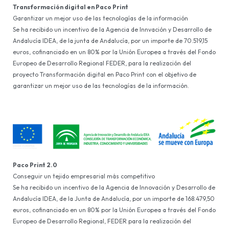
Transformación digital en Paco Print
Garantizar un mejor uso de las tecnologías de la información
Se ha recibido un incentivo de la Agencia de Innvación y Desarrollo de
Andalucía IDEA, de la junta de Andalucía, por un importe de 70.519,15
euros, cofinanciado en un 80% por la Unión Europea a través del Fondo
Europeo de Desarrollo Regional FEDER, para la realización del
proyecto Transformación digital en Paco Print con el objetivo de
garantizar un mejor uso de las tecnologías de la información.
Paco Print 2.0
Conseguir un tejido empresarial más competitivo
Se ha recibido un incentivo de la Agencia de Innovación y Desarrollo de
Andalucía IDEA, de la Junta de Andalucía, por un importe de 168.479,50
euros, cofinanciado en un 80% por la Unión Europea a través del Fondo
Europeo de Desarrollo Regional, FEDER para la realización del