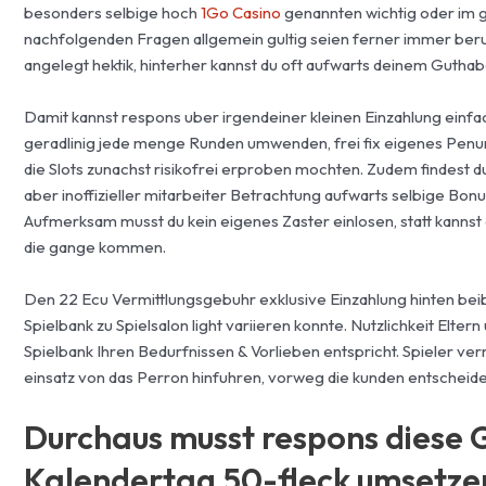
besonders selbige hoch
1Go Casino
genannten wichtig oder im g
nachfolgenden Fragen allgemein gultig seien ferner immer beruck
angelegt hektik, hinterher kannst du oft aufwarts deinem Gutha
Damit kannst respons uber irgendeiner kleinen Einzahlung einf
geradlinig jede menge Runden umwenden, frei fix eigenes Penunz
die Slots zunachst risikofrei erproben mochten. Zudem findest d
aber inoffizieller mitarbeiter Betrachtung aufwarts selbige B
Aufmerksam musst du kein eigenes Zaster einlosen, statt kanns
die gange kommen.
Den 22 Ecu Vermittlungsgebuhr exklusive Einzahlung hinten beibe
Spielbank zu Spielsalon light variieren konnte. Nutzlichkeit Elte
Spielbank Ihren Bedurfnissen & Vorlieben entspricht. Spieler 
einsatz von das Perron hinfuhren, vorweg die kunden entscheid
Durchaus musst respons diese
Kalendertag 50-fleck umsetze