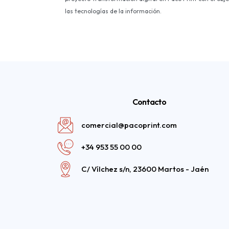
las tecnologías de la información.
Contacto
comercial@pacoprint.com
+34 953 55 00 00
C/ Vílchez s/n, 23600 Martos - Jaén