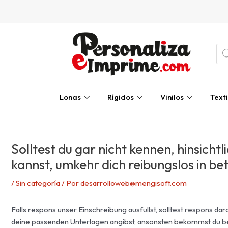
Ir
Navegación
al
de
contenido
entradas
Bú
de
pro
Lonas
Rígidos
Vinilos
Texti
Solltest du gar nicht kennen, hinsichtl
kannst, umkehr dich reibungslos in b
/
Sin categoría
/ Por
desarrolloweb@mengisoft.com
Falls respons unser Einschreibung ausfullst, solltest respons d
deine passenden Unterlagen angibst, ansonsten bekommst du be