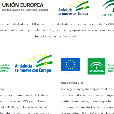
Desarrollo de Andalucía IDEA, de la Junta de Andalucía, por un importe de 23.990
ción del proyecto para planificación, desarrollo y ejecución de plan de marketin
tecnologías de la información”.
Paco Print 2.0
ción
Conseguir un tejido empresarial más
Desarrollo de Andalucía IDEA, de la
Se ha recibido un incentivo de la Age
financiado en un 80% por la Unión
Junta de Andalucía, por un importe d
al FEDER, para la realización del
Europea a través del Fondo Europeo d
etivo de garantizar un mejor uso de
proyecto Paco Print 2.0 con el objet