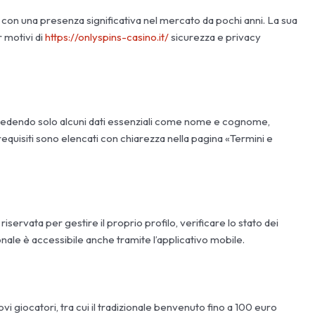
con una presenza significativa nel mercato da pochi anni. La sua
r motivi di
https://onlyspins-casino.it/
sicurezza e privacy
hiedendo solo alcuni dati essenziali come nome e cognome,
i requisiti sono elencati con chiarezza nella pagina «Termini e
iservata per gestire il proprio profilo, verificare lo stato dei
nale è accessibile anche tramite l’applicativo mobile.
i giocatori, tra cui il tradizionale benvenuto fino a 100 euro