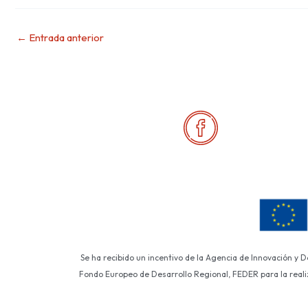
←
Entrada anterior
Se ha recibido un incentivo de la Agencia de Innovación y 
Fondo Europeo de Desarrollo Regional, FEDER para la realiza