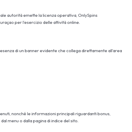
le autorità emette la licenza operativa, OnlySpins
çao per l’esercizio delle attività online.
presenza di un banner evidente che collega direttamente all’area
ontenuti, nonché le informazioni principali riguardanti bonus,
al menu o dalla pagina di indice del sito.