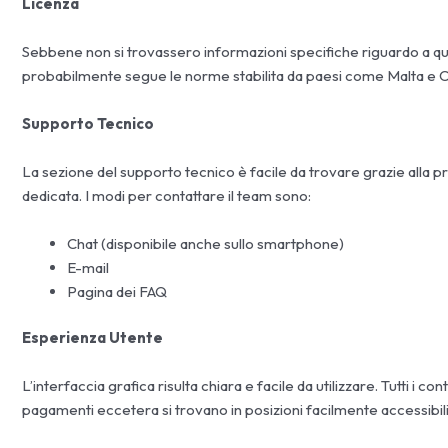
Licenza
Sebbene non si trovassero informazioni specifiche riguardo a qua
probabilmente segue le norme stabilita da paesi come Malta e Cura
Supporto Tecnico
La sezione del supporto tecnico è facile da trovare grazie alla 
dedicata. I modi per contattare il team sono:
Chat (disponibile anche sullo smartphone)
E-mail
Pagina dei FAQ
Esperienza Utente
L’interfaccia grafica risulta chiara e facile da utilizzare. Tutti i c
pagamenti eccetera si trovano in posizioni facilmente accessibili d