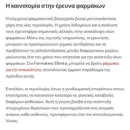
Η καινοτομία στην έρευνα φαρμάκων
Η σύγχρονη φαρμακευτική βιομηχανία βιώνει μια επανάσταση
χάρη στις νέες τεχνολογίες. Η χρήση δεδομένων και η ανάλυση
τους έχει επιφέρει σημαντικές αλλαγές στην ανακάλυψη νέων
φαρμάκων. Μέσω της τεχνητής νοημοσύνης, οι ερευνητές
μπορούν να προσομοιώνουν χημικές αντιδράσεις και να
προβλέπουν τις αλληλεπιδράσεις μεταξύ διαφορετικών μορίων,
μειώνοντας έτσι τον χρόνο που απαιτείται για την ανάπτυξη νέων
φαρμάκων. Στο Farmakeio Ellinika, μπορείτε να βρείτε
φάρμακα
για την ανικανότητα
, αποτελώντας έμμεσο παράδειγμα της
πρόοδου αυτής.
Επιπλέον, οι τεχνολογίες όπως η γονιδιωματική επιτρέπουν στους
επιστήμονες να κατανοούν καλύτερα τις γενετικές καταβολές
διαφόρων ασθενειών. Αυτή η γνώση βοηθά στην ανάπτυξη
στοχευμένων θεραπειών που προσαρμόζονται στις ατομικές
ανάγκες κάθε ασθενούς, προσφέροντας έτσι πιο αποτελεσματικές
λύσεις.