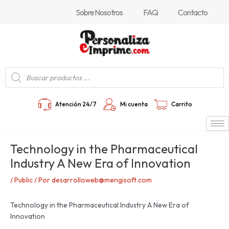
Ir
Navegación
Sobre Nosotros
FAQ
Contacto
al
de
contenido
entradas
Búsqueda
de
productos
Atención 24/7
Mi cuenta
Carrito
Technology in the Pharmaceutical
Industry A New Era of Innovation
/
Public
/ Por
desarrolloweb@mengisoft.com
Technology in the Pharmaceutical Industry A New Era of
Innovation