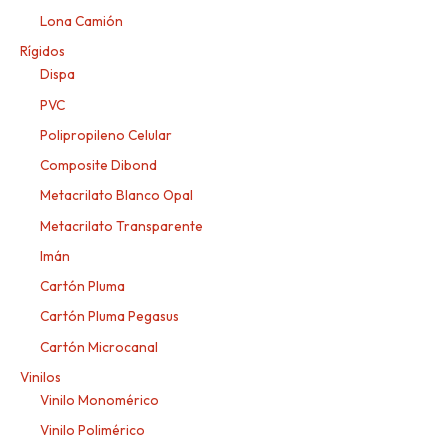
Lona Camión
Rígidos
Dispa
PVC
Polipropileno Celular
Composite Dibond
Metacrilato Blanco Opal
Metacrilato Transparente
Imán
Cartón Pluma
Cartón Pluma Pegasus
Cartón Microcanal
Vinilos
Vinilo Monomérico
Vinilo Polimérico