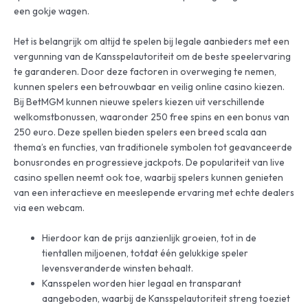
een gokje wagen.
Het is belangrijk om altijd te spelen bij legale aanbieders met een
vergunning van de Kansspelautoriteit om de beste speelervaring
te garanderen. Door deze factoren in overweging te nemen,
kunnen spelers een betrouwbaar en veilig online casino kiezen.
Bij BetMGM kunnen nieuwe spelers kiezen uit verschillende
welkomstbonussen, waaronder 250 free spins en een bonus van
250 euro. Deze spellen bieden spelers een breed scala aan
thema’s en functies, van traditionele symbolen tot geavanceerde
bonusrondes en progressieve jackpots. De populariteit van live
casino spellen neemt ook toe, waarbij spelers kunnen genieten
van een interactieve en meeslepende ervaring met echte dealers
via een webcam.
Hierdoor kan de prijs aanzienlijk groeien, tot in de
tientallen miljoenen, totdat één gelukkige speler
levensveranderde winsten behaalt.
Kansspelen worden hier legaal en transparant
aangeboden, waarbij de Kansspelautoriteit streng toeziet