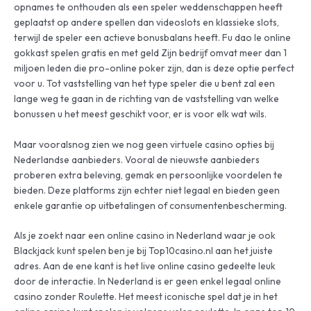
opnames te onthouden als een speler weddenschappen heeft
geplaatst op andere spellen dan videoslots en klassieke slots,
terwijl de speler een actieve bonusbalans heeft. Fu dao le online
gokkast spelen gratis en met geld Zijn bedrijf omvat meer dan 1
miljoen leden die pro-online poker zijn, dan is deze optie perfect
voor u. Tot vaststelling van het type speler die u bent zal een
lange weg te gaan in de richting van de vaststelling van welke
bonussen u het meest geschikt voor, er is voor elk wat wils.
Maar vooralsnog zien we nog geen virtuele casino opties bij
Nederlandse aanbieders. Vooral de nieuwste aanbieders
proberen extra beleving, gemak en persoonlijke voordelen te
bieden. Deze platforms zijn echter niet legaal en bieden geen
enkele garantie op uitbetalingen of consumentenbescherming.
Als je zoekt naar een online casino in Nederland waar je ook
Blackjack kunt spelen ben je bij Top10casino.nl aan het juiste
adres. Aan de ene kant is het live online casino gedeelte leuk
door de interactie. In Nederland is er geen enkel legaal online
casino zonder Roulette. Het meest iconische spel dat je in het