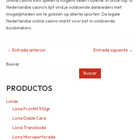
online casino kunt spelen is volgens velen roulette. In onze top 10
Nederlandse casino’s lijst vind je voldoende aanbieders met
mogelijkheden om te gokken op allerlei sporten. De legale
Nederlandse online casino markt voorziet in voldoende
bookmakers.
←
Entrada anterior
Entrada siguiente
→
Buscar
Buscar
PRODUCTOS
Lonas
Lona Frontlit 510gr
Lona Doble Cara
Lona Translúcida
Lona Microperforada