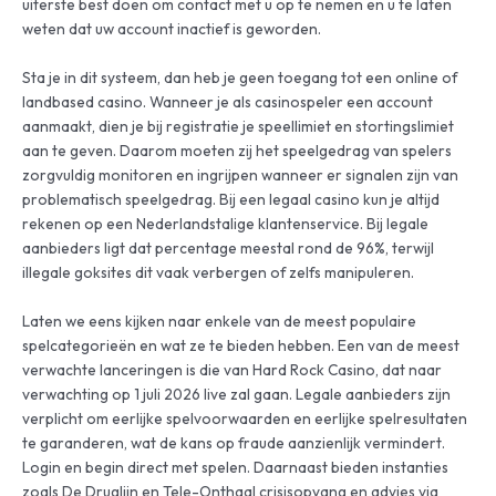
uiterste best doen om contact met u op te nemen en u te laten
weten dat uw account inactief is geworden.
Sta je in dit systeem, dan heb je geen toegang tot een online of
landbased casino. Wanneer je als casinospeler een account
aanmaakt, dien je bij registratie je speellimiet en stortingslimiet
aan te geven. Daarom moeten zij het speelgedrag van spelers
zorgvuldig monitoren en ingrijpen wanneer er signalen zijn van
problematisch speelgedrag. Bij een legaal casino kun je altijd
rekenen op een Nederlandstalige klantenservice. Bij legale
aanbieders ligt dat percentage meestal rond de 96%, terwijl
illegale goksites dit vaak verbergen of zelfs manipuleren.
Laten we eens kijken naar enkele van de meest populaire
spelcategorieën en wat ze te bieden hebben. Een van de meest
verwachte lanceringen is die van Hard Rock Casino, dat naar
verwachting op 1 juli 2026 live zal gaan. Legale aanbieders zijn
verplicht om eerlijke spelvoorwaarden en eerlijke spelresultaten
te garanderen, wat de kans op fraude aanzienlijk vermindert.
Login en begin direct met spelen. Daarnaast bieden instanties
zoals De Druglijn en Tele-Onthaal crisisopvang en advies via