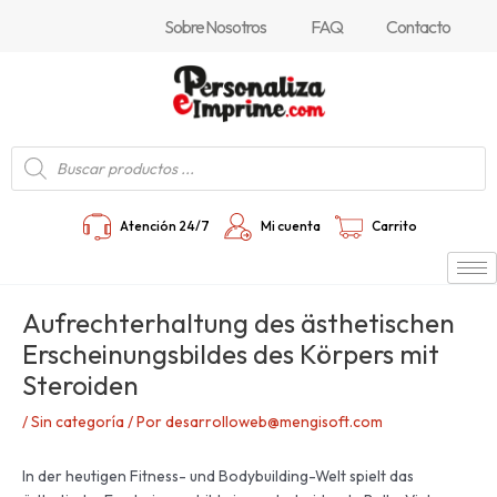
Ir
Navegación
Sobre Nosotros
FAQ
Contacto
al
de
contenido
entradas
Búsqueda
de
productos
Atención 24/7
Mi cuenta
Carrito
Aufrechterhaltung des ästhetischen
Erscheinungsbildes des Körpers mit
Steroiden
/
Sin categoría
/ Por
desarrolloweb@mengisoft.com
In der heutigen Fitness- und Bodybuilding-Welt spielt das