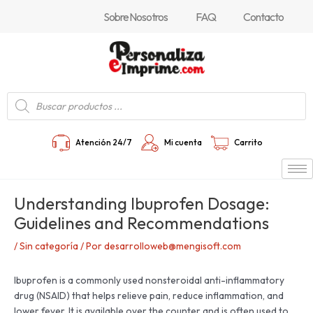
Ir
Navegación
Sobre Nosotros
FAQ
Contacto
al
de
contenido
entradas
Búsqueda
de
productos
Atención 24/7
Mi cuenta
Carrito
Understanding Ibuprofen Dosage:
Guidelines and Recommendations
/
Sin categoría
/ Por
desarrolloweb@mengisoft.com
Ibuprofen is a commonly used nonsteroidal anti-inflammatory
drug (NSAID) that helps relieve pain, reduce inflammation, and
lower fever. It is available over the counter and is often used to