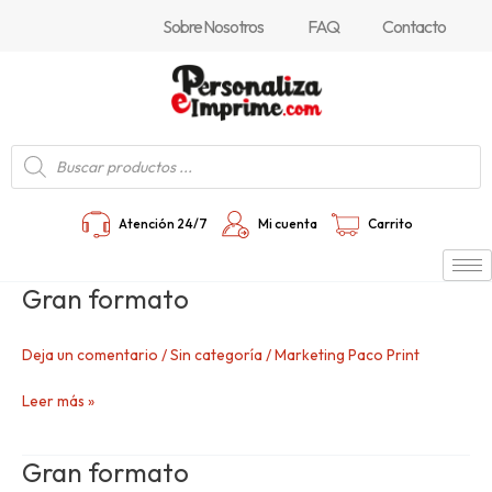
Ir
Paginación
Sobre Nosotros
FAQ
Contacto
al
de
contenido
entradas
Búsqueda
de
productos
Atención 24/7
Mi cuenta
Carrito
Gran formato
Gran
formato
Deja un comentario
/
Sin categoría
/
Marketing Paco Print
Leer más »
Gran formato
Gran
formato