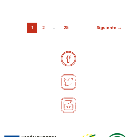
1
2
…
25
Siguiente
→