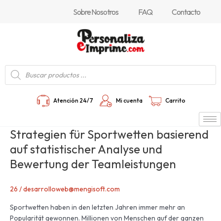
Ir
Sobre Nosotros
FAQ
Contacto
al
contenido
Búsqueda
de
productos
Atención 24/7
Mi cuenta
Carrito
Strategien für Sportwetten basierend
Strategien
für
auf statistischer Analyse und
Sportwetten
Bewertung der Teamleistungen
basierend
auf
statistischer
26
/
desarrolloweb@mengisoft.com
Analyse
Sportwetten haben in den letzten Jahren immer mehr an
und
Popularität gewonnen. Millionen von Menschen auf der ganzen
Bewertung