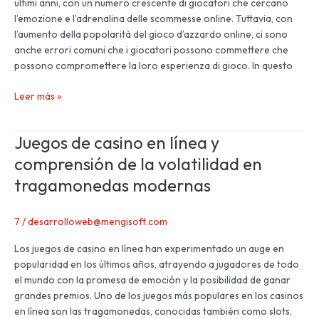
ultimi anni, con un numero crescente di giocatori che cercano
orientate
l’emozione e l’adrenalina delle scommesse online. Tuttavia, con
alla
l’aumento della popolarità del gioco d’azzardo online, ci sono
gestione
anche errori comuni che i giocatori possono commettere che
del
possono compromettere la loro esperienza di gioco. In questo
bankroll
durante
Leer más »
esperienze
interattive
di
Juegos de casino en línea y
Juegos
live
de
comprensión de la volatilidad en
casino
casino
tragamonedas modernas
en
línea
y
7
/
desarrolloweb@mengisoft.com
comprensión
Los juegos de casino en línea han experimentado un auge en
de
popularidad en los últimos años, atrayendo a jugadores de todo
la
el mundo con la promesa de emoción y la posibilidad de ganar
volatilidad
grandes premios. Uno de los juegos más populares en los casinos
en
en línea son las tragamonedas, conocidas también como slots,
tragamonedas