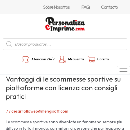
Ir
Sobre Nosotros
FAQ
Contacto
al
contenido
Búsqueda
de
productos
Atención 24/7
Mi cuenta
Carrito
Vantaggi di le scommesse sportive su
Vantaggi
di
piattaforme con licenza con consigli
le
pratici
scommesse
sportive
su
7
/
desarrolloweb@mengisoft.com
piattaforme
Le scommesse sportive sono diventate un fenomeno sempre più
con
diffuso in tutto il mondo, con milioni di persone che partecipano a
licenza