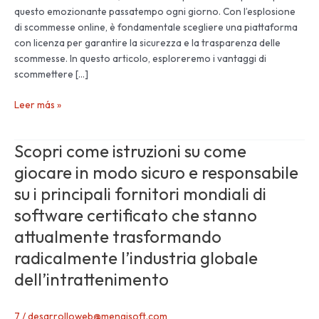
questo emozionante passatempo ogni giorno. Con l’esplosione
con
di scommesse online, è fondamentale scegliere una piattaforma
consigli
con licenza per garantire la sicurezza e la trasparenza delle
pratici
scommesse. In questo articolo, esploreremo i vantaggi di
scommettere […]
Leer más »
Scopri come istruzioni su come
Scopri
come
giocare in modo sicuro e responsabile
istruzioni
su i principali fornitori mondiali di
su
come
software certificato che stanno
giocare
attualmente trasformando
in
radicalmente l’industria globale
modo
sicuro
dell’intrattenimento
e
responsabile
7
/
desarrolloweb@mengisoft.com