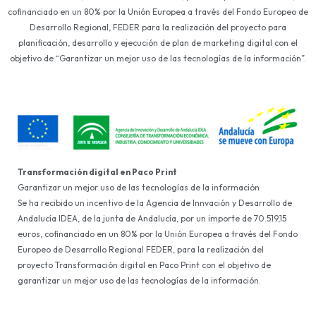
cofinanciado en un 80% por la Unión Europea a través del Fondo Europeo de
Desarrollo Regional, FEDER para la realización del proyecto para
planificación, desarrollo y ejecución de plan de marketing digital con el
objetivo de “Garantizar un mejor uso de las tecnologías de la información”.
Transformación digital en Paco Print
Garantizar un mejor uso de las tecnologías de la información
Se ha recibido un incentivo de la Agencia de Innvación y Desarrollo de
Andalucía IDEA, de la junta de Andalucía, por un importe de 70.519,15
euros, cofinanciado en un 80% por la Unión Europea a través del Fondo
Europeo de Desarrollo Regional FEDER, para la realización del
proyecto Transformación digital en Paco Print con el objetivo de
garantizar un mejor uso de las tecnologías de la información.