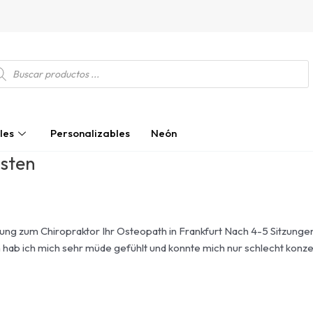
squeda
ductos
les
Personalizables
Neón
osten
ldung zum Chiropraktor Ihr Osteopath in Frankfurt Nach 4-5 Sitzung
h hab ich mich sehr müde gefühlt und konnte mich nur schlecht konze