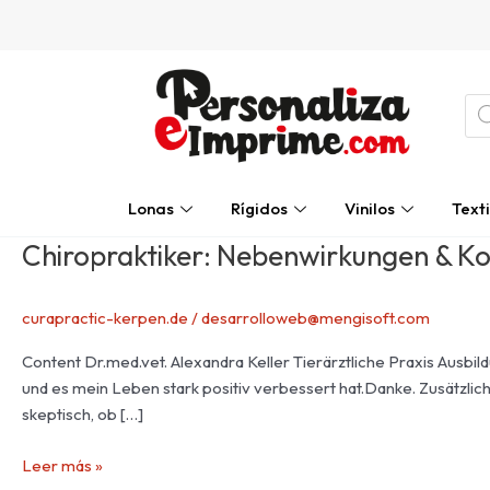
Ir
al
contenido
Bú
de
pro
Lonas
Rígidos
Vinilos
Texti
Chiropraktiker: Nebenwirkungen & K
Chiropraktiker:
Nebenwirkungen
&
curapractic-kerpen.de
/
desarrolloweb@mengisoft.com
Kosten
Content Dr.med.vet. Alexandra Keller Tierärztliche Praxis Ausbi
und es mein Leben stark positiv verbessert hat.Danke. Zusätzlic
skeptisch, ob […]
Leer más »