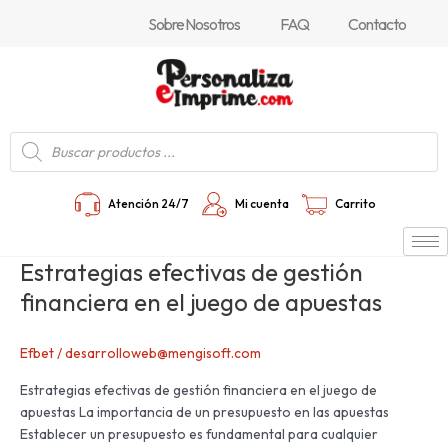
Ir
Sobre Nosotros
FAQ
Contacto
al
contenido
Búsqueda
de
productos
Atención 24/7
Mi cuenta
Carrito
Estrategias efectivas de gestión
Estrategias
efectivas
financiera en el juego de apuestas
de
gestión
Efbet
/
desarrolloweb@mengisoft.com
financiera
en
Estrategias efectivas de gestión financiera en el juego de
el
apuestas La importancia de un presupuesto en las apuestas
juego
Establecer un presupuesto es fundamental para cualquier
de