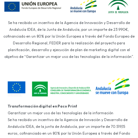
Se ha recibido un incentivo de la Agencia de Innovación y Desarrollo de
Andalucía IDEA, de la Junta de Andalucía, por un importe de 23.990€,
cofinanciado en un 80% por la Unión Europea a través del Fondo Europeo de
Desarrollo Regional, FEDER para la realización del proyecto para
planificación, desarrollo y ejecución de plan de marketing digital con el
objetivo de “Garantizar un mejor uso de las tecnologías de la información”.
Transformación digital en Paco Print
Garantizar un mejor uso de las tecnologías de la información
Se ha recibido un incentivo de la Agencia de Innvación y Desarrollo de
Andalucía IDEA, de la junta de Andalucía, por un importe de 70.519,15
euros, cofinanciado en un 80% por la Unión Europea a través del Fondo