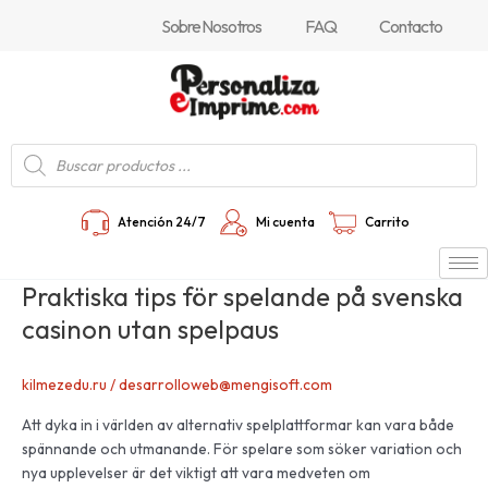
Ir
Sobre Nosotros
FAQ
Contacto
al
contenido
Búsqueda
de
productos
Atención 24/7
Mi cuenta
Carrito
Praktiska tips för spelande på svenska
Praktiska
tips
casinon utan spelpaus
för
spelande
kilmezedu.ru
/
desarrolloweb@mengisoft.com
på
svenska
Att dyka in i världen av alternativ spelplattformar kan vara både
casinon
spännande och utmanande. För spelare som söker variation och
utan
nya upplevelser är det viktigt att vara medveten om
spelpaus