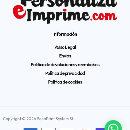
Información
Aviso Legal
Envíos
Política de devoluciones y reembolsos
Política de privacidad
Política de cookies
Copyright © 2026 PacoPrint System SL