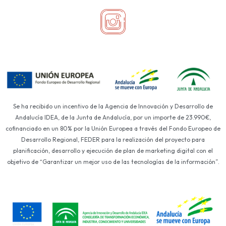
Se ha recibido un incentivo de la Agencia de Innovación y Desarrollo de
Andalucía IDEA, de la Junta de Andalucía, por un importe de 23.990€,
cofinanciado en un 80% por la Unión Europea a través del Fondo Europeo de
Desarrollo Regional, FEDER para la realización del proyecto para
planificación, desarrollo y ejecución de plan de marketing digital con el
objetivo de “Garantizar un mejor uso de las tecnologías de la información”.