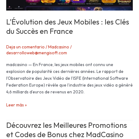
en
France
L’Évolution des Jeux Mobiles : les Clés
du Succès en France
Deja un comentario
/
Madcasino
/
desarrolloweb@mengisoft.com
madcasino — En France, les jeux mobiles ont connu une
explosion de popularité ces dernières années. Le rapport de
l’Observatoire des Jeux Vidéo de l’ISFE (International Software
Federation Europe) révèle que l’industrie des jeux vidéo a généré
4,6 milliards d’euros de revenus en 2020.
Leer más »
Découvrez les Meilleures Promotions
Découvrez
les
et Codes de Bonus chez MadCasino
Meilleures