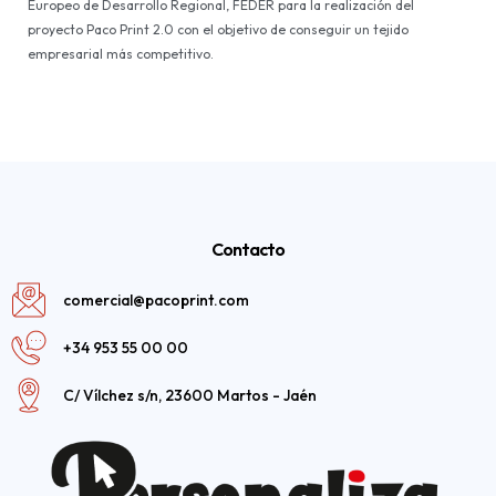
Europeo de Desarrollo Regional, FEDER para la realización del
proyecto Paco Print 2.0 con el objetivo de conseguir un tejido
empresarial más competitivo.
Contacto
comercial@pacoprint.com
+34 953 55 00 00
C/ Vílchez s/n, 23600 Martos - Jaén